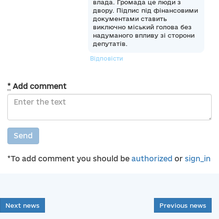
влада. Громада це люди з
двору. Підпис під фінансовими
документами ставить
виключно міський голова без
надуманого впливу зі сторони
депутатів.
Відповісти
*
Add comment
Send
*To add comment you should be
authorized
or
sign_in
Next news
Previous news