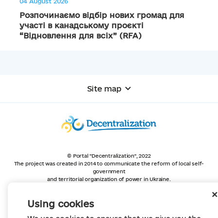
04 August 2026
Розпочинаємо відбір нових громад для
участі в канадському проєкті
“Відновлення для всіх” (RFA)
Site map
© Portal "Decentralization", 2022
The project was created in 2014 to communicate the reform of local self-
government
and territorial organization of power in Ukraine.
Creation and filling -
Portal "Decentralization"
All content is available under license
Using cookies
Creative Commons Attribution 4.0 International license,
unless otherwise indicated