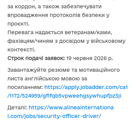
за кордон, а також забезпечувати
впровадження протоколів безпеки у
проєкті.
Перевага надається ветеранам/ками,
фахівцям/чиням з досвідом у військовому
контексті.
Строк подачі заявок:
19 червня 2026 р.
Завантажуйте резюме та мотиваційного
листа англійською мовою за
посиланням:
https://apply.jobadder.com/ca1
/1172/524959/gflfqb5vpweehgsyw
hupfpz3ji
Деталі:
https://www.alineainternationa
l.com/jobs/security-officer-
driver/