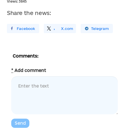
Views: 3845
Share the news:
ирити У Facebook
Поділитись
На
X.com
Поширити У Telegram
Comments:
*
Add comment
Send