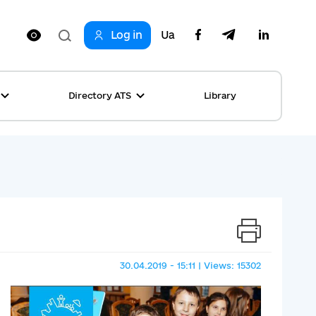
Log in
Ua
Directory ATS
Library
ring
ion
rship
s
ncements
ta
s stories table
, competitions
 equality
30.04.2019 - 15:11 | Views: 15302
s Top News