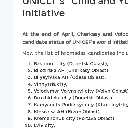
UNICEF’s “Child and 
initiative
At the end of April, Cherkasy and
Volo
candidate status of
UNICEF’s world initia
Now the list of hromadas-candidates inclu
Bakhmut city (Donetsk Oblast),
Bilozirska AH (Cherkasy Oblast),
Bilyayivska AH (Odesa Oblast),
Vinnytsia city,
Volodymyr-Volynskyi city (Volyn Oblast)
Druzhkivka city (Donetsk Oblast),
Kamyanets-Podilskyi city (Khmelnytskyi
Klesivska AH (Rivne Oblast),
Kremenchuk city (Poltava Oblast),
Lviv city,