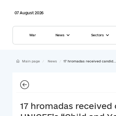
07 August 2026
War
News
Sectors
All news
Finance
International support
Gromadas
Main page
News
17 hromadas received candid..
Glossary
Healthcare
Calendar
ASC
Reports from gromadas
Safety
Photo
Waste management
17 hromadas received 
Tag Cloud