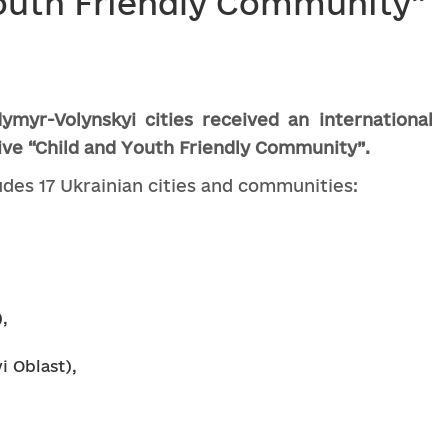
Youth Friendly Community”
dymyr-Volynskyi
cities
received an international
tive
“Child and Youth Friendly Community”.
des 17 Ukrainian cities and communities:
,
 Oblast),