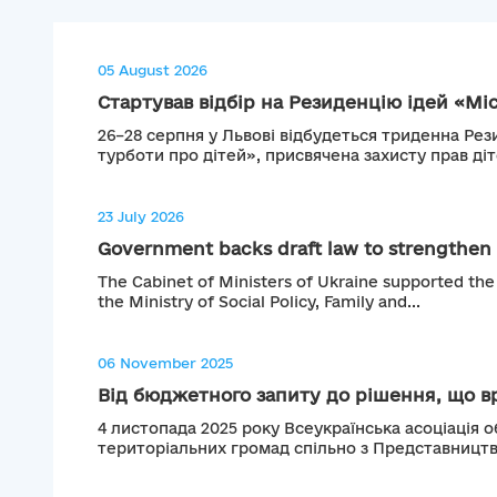
05 August 2026
Стартував відбір на Резиденцію ідей «Міс
26–28 серпня у Львові відбудеться триденна Рез
турботи про дітей», присвячена захисту прав діте
23 July 2026
Government backs draft law to strengthen c
The Cabinet of Ministers of Ukraine supported the
the Ministry of Social Policy, Family and...
06 November 2025
Від бюджетного запиту до рішення, що вр
4 листопада 2025 року Всеукраїнська асоціація о
територіальних громад спільно з Представництв