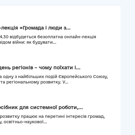
лекція «Громада і люди з...
14.30 відбудеться безоплатна онлайн-лекція
ідом війни: як будувати...
нь регіонів – чому поїхати і...
а одну з найбільших подій Європейського Союзу,
а регіональному розвитку. У...
сібник для системної роботи,...
 розвитку працює на перетині інтересів громад,
, освітньо-наукової...