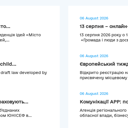
06 August 2026
то...
13 серпня – онлайн-
иденція ідей «Місто
13 серпня 2026 року о 
й,...
«Громада і люди з досв
06 August 2026
hild...
Європейський тижде
 draft law developed by
Відкрито реєстрацію н
присвячену місцевому т
06 August 2026
аховують...
Комунікації АРР: по
б’єднаних
Агенція регіонального
ом ЮНІСЕФ в...
обласної влади, бізнесу