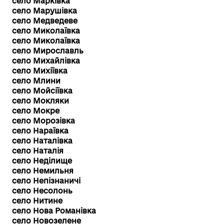
село Марківка
село Марушівка
село Медведеве
село Миколаївка
село Миколаївка
село Мирославль
село Михайлівка
село Михіївка
село Млини
село Мойсіївка
село Мокляки
село Мокре
село Морозівка
село Нараївка
село Наталівка
село Наталія
село Неділище
село Немильня
село Непізнаничі
село Несолонь
село Нитине
село Нова Романівка
село Новозелене