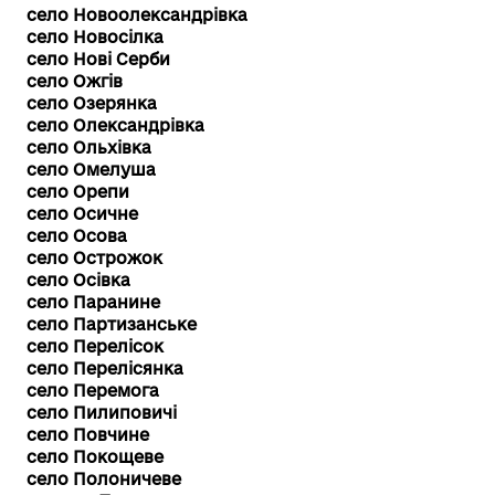
село Новоолександрівка
село Новосілка
село Нові Серби
село Ожгів
село Озерянка
село Олександрівка
село Ольхівка
село Омелуша
село Орепи
село Осичне
село Осова
село Острожок
село Осівка
село Паранине
село Партизанське
село Перелісок
село Перелісянка
село Перемога
село Пилиповичі
село Повчине
село Покощеве
село Полоничеве