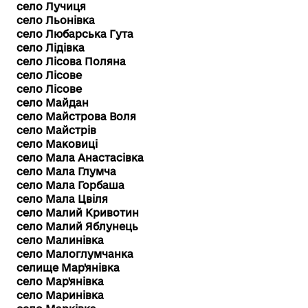
село Лучиця
село Льонівка
село Любарська Гута
село Лідівка
село Лісова Поляна
село Лісове
село Лісове
село Майдан
село Майстрова Воля
село Майстрів
село Маковиці
село Мала Анастасівка
село Мала Глумча
село Мала Горбаша
село Мала Цвіля
село Малий Кривотин
село Малий Яблунець
село Малинівка
село Малоглумчанка
селище Мар'янівка
село Мар'янівка
село Маринівка