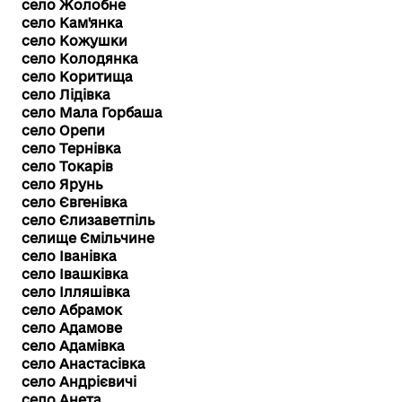
село Жолобне
село Кам'янка
село Кожушки
село Колодянка
село Коритища
село Лідівка
село Мала Горбаша
село Орепи
село Тернівка
село Токарів
село Ярунь
село Євгенівка
село Єлизаветпіль
селище Ємільчине
село Іванівка
село Івашківка
село Ілляшівка
село Абрамок
село Адамове
село Адамівка
село Анастасівка
село Андрієвичі
село Анета