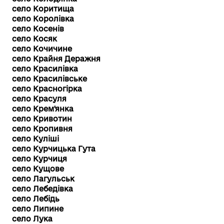
село Коритища
село Королівка
село Косенів
село Косяк
село Кочичине
село Крайня Деражня
село Красилівка
село Красилівське
село Красногірка
село Красуля
село Крем'янка
село Кривотин
село Кропивня
село Куліші
село Курчицька Гута
село Курчиця
село Кущове
село Лагульськ
село Лебедівка
село Лебідь
село Липине
село Лука