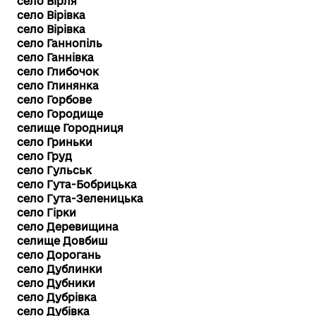
село Вірля
село Вірівка
село Вірівка
село Ганнопіль
село Ганнівка
село Глибочок
село Глинянка
село Горбове
село Городище
селище Городниця
село Гриньки
село Груд
село Гульськ
село Гута-Бобрицька
село Гута-Зеленицька
село Гірки
село Деревищина
селище Довбиш
село Дорогань
село Дублинки
село Дубники
село Дубрівка
село Дубівка