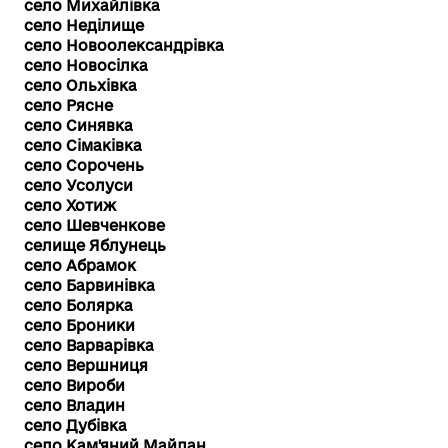
село Михайлівка
село Неділище
село Новоолександрівка
село Новосілка
село Ольхівка
село Рясне
село Синявка
село Сімаківка
село Сорочень
село Усолуси
село Хотиж
село Шевченкове
селище Яблунець
село Абрамок
село Барвинівка
село Болярка
село Броники
село Варварівка
село Вершниця
село Вироби
село Владин
село Дубівка
село Кам'яний Майдан