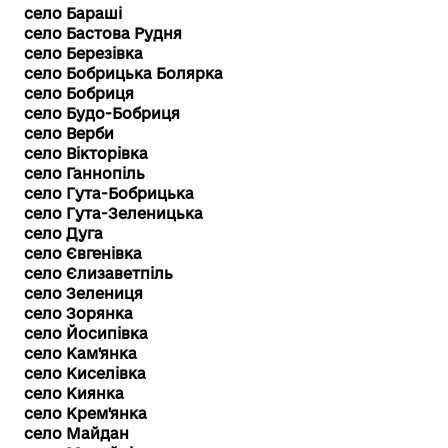
село Бараші
село Бастова Рудня
село Березівка
село Бобрицька Болярка
село Бобриця
село Будо-Бобриця
село Верби
село Вікторівка
село Ганнопіль
село Гута-Бобрицька
село Гута-Зеленицька
село Дуга
село Євгенівка
село Єлизаветпіль
село Зелениця
село Зорянка
село Йосипівка
село Кам'янка
село Киселівка
село Киянка
село Крем'янка
село Майдан