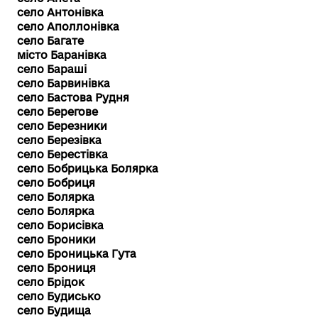
село Антонівка
село Аполлонівка
село Багате
місто Баранівка
село Бараші
село Барвинівка
село Бастова Рудня
село Берегове
село Березники
село Березівка
село Берестівка
село Бобрицька Болярка
село Бобриця
село Болярка
село Болярка
село Борисівка
село Броники
село Броницька Гута
село Брониця
село Брідок
село Будисько
село Будища