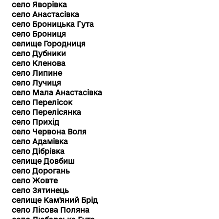
село Яворівка
село Анастасівка
село Броницька Гута
село Брониця
селище Городниця
село Дубники
село Кленова
село Липине
село Лучиця
село Мала Анастасівка
село Перелісок
село Перелісянка
село Прихід
село Червона Воля
село Адамівка
село Дібрівка
селище Довбиш
село Дорогань
село Жовте
село Зятинець
селище Кам'яний Брід
село Лісова Поляна