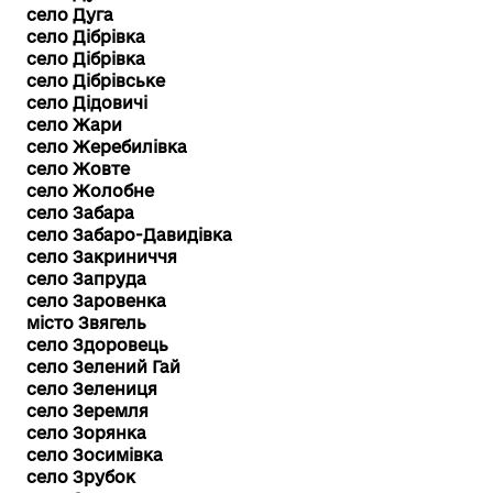
село Дуга
село Дібрівка
село Дібрівка
село Дібрівське
село Дідовичі
село Жари
село Жеребилівка
село Жовте
село Жолобне
село Забара
село Забаро-Давидівка
село Закриниччя
село Запруда
село Заровенка
місто Звягель
село Здоровець
село Зелений Гай
село Зелениця
село Зеремля
село Зорянка
село Зосимівка
село Зрубок