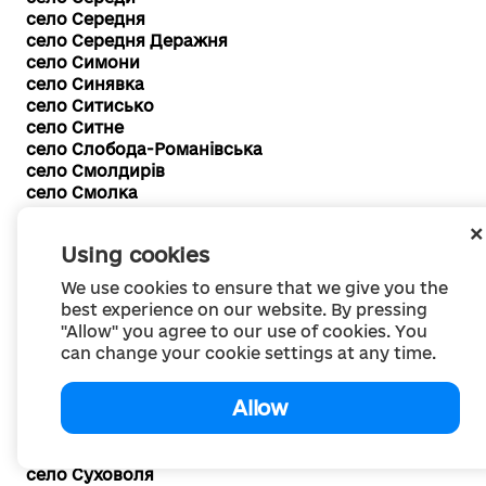
село Середня
село Середня Деражня
село Симони
село Синявка
село Ситисько
село Ситне
село Слобода-Романівська
село Смолдирів
село Смолка
село Сорочень
село Спаське
Using cookies
село Стара Гута
село Стара Гута
We use cookies to ensure that we give you the
село Старий Хмерин
best experience on our website. By pressing
село Старі Непізнаничі
"Allow" you agree to our use of cookies. You
село Старі Серби
can change your cookie settings at any time.
село Степанівка
село Степове
Allow
село Стовпи
село Стриєва
село Сусли
село Суховоля