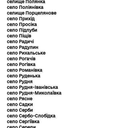
селище Полянка
село Поліянівка
селище Порцелянове
село Прихід
село Просіка
село Підлуби
село Піщів
село Радичі
село Радулин
село Рихальське
село Рогачів
село Рогівка
село Романівка
село Руденька
село Рудня
село Рудня-Іванівська
село Рудня-Миколаївка
село Рясне
село Садки
село Серби
село Сербо-Слобідка
село Сергіївка
село Середи