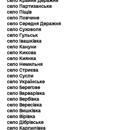
село Крайня Деражня
село Партизанське
село Піщів
село Повчине
село Середня Деражня
село Суховоля
село Гульськ
село Івашківка
село Кануни
село Кикова
село Киянка
село Немильня
село Стриєва
село Сусли
село Українське
село Берегове
село Варварівка
село Вербівка
село Вересівка
село Вишківка
село Вірівка
село Дібрівське
село Карпилівка