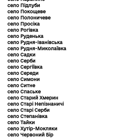
село Підлуби
село Покощеве
село Полоничеве
село Просіка
село Рогівка
село Руденька
село Рудня-Іванівська
село Рудня-Миколаївка
село Садки
село Серби
село Сергіївка
село Середи
село Симони
село Ситне
село Спаське
село Старий Хмерин
село Старі Непізнаничі
село Старі Серби
село Степанівка
село Тайки
село Хутір-Мокляки
село Червоний Бір