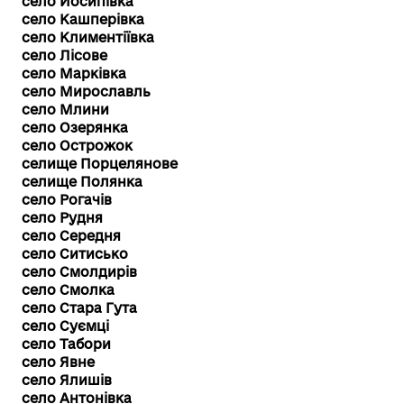
село Йосипівка
село Кашперівка
село Климентіївка
село Лісове
село Марківка
село Мирославль
село Млини
село Озерянка
село Острожок
селище Порцелянове
селище Полянка
село Рогачів
село Рудня
село Середня
село Ситисько
село Смолдирів
село Смолка
село Стара Гута
село Суємці
село Табори
село Явне
село Ялишів
село Антонівка