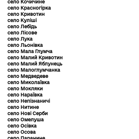
село Кочичине
село Красногірка
село Кривотин
село Куліші
село Лебідь
село Лісове
село Лука
село Льонівка
село Мала Глумча
село Малий Кривотин
село Малий Яблунець
село Малоглумчанка
село Медведеве
село Миколаївка
село Мокляки
село Нараївка
село Непізнаничі
село Нитине
село Нові Серби
село Омелуша
село Осівка
село Осова
село Паранине