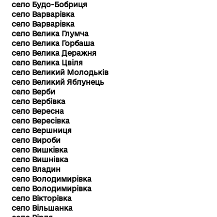
село Будо-Бобриця
село Варварівка
село Варварівка
село Велика Глумча
село Велика Горбаша
село Велика Деражня
село Велика Цвіля
село Великий Молодьків
село Великий Яблунець
село Верби
село Вербівка
село Вересна
село Вересівка
село Вершниця
село Вироби
село Вишківка
село Вишнівка
село Владин
село Володимирівка
село Володимирівка
село Вікторівка
село Вільшанка