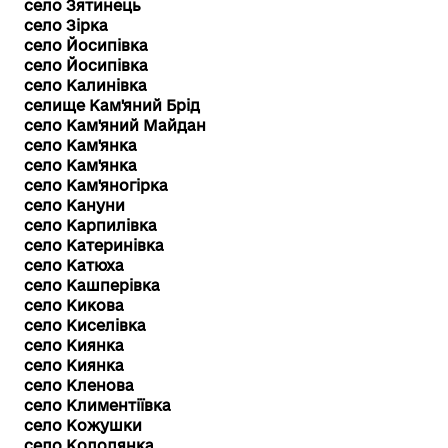
село Зятинець
село Зірка
село Йосипівка
село Йосипівка
село Калинівка
селище Кам'яний Брід
село Кам'яний Майдан
село Кам'янка
село Кам'янка
село Кам'яногірка
село Кануни
село Карпилівка
село Катеринівка
село Катюха
село Кашперівка
село Кикова
село Киселівка
село Киянка
село Киянка
село Кленова
село Климентіївка
село Кожушки
село Колодянка