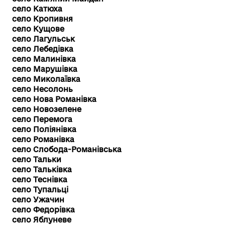
село Катюха
село Кропивня
село Кущове
село Лагульськ
село Лебедівка
село Малинівка
село Марушівка
село Миколаївка
село Несолонь
село Нова Романівка
село Новозелене
село Перемога
село Поліянівка
село Романівка
село Слобода-Романівська
село Тальки
село Тальківка
село Теснівка
село Тупальці
село Ужачин
село Федорівка
село Яблуневе