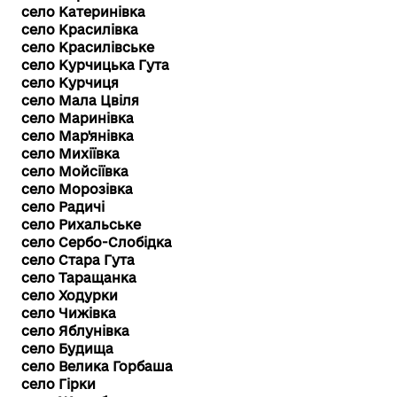
село Катеринівка
село Красилівка
село Красилівське
село Курчицька Гута
село Курчиця
село Мала Цвіля
село Маринівка
село Мар'янівка
село Михіївка
село Мойсіївка
село Морозівка
село Радичі
село Рихальське
село Сербо-Слобідка
село Стара Гута
село Таращанка
село Ходурки
село Чижівка
село Яблунівка
село Будища
село Велика Горбаша
село Гірки