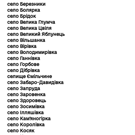
село Березники
село Болярка
село Брідок
село Велика Глумча
село Велика Цвіля
село Великий Яблунець
село Вільшанка
село Вірівка
село Володимирівка
село Ганнівка
село Горбове
село Дібрівка
селище Ємільчине
село Забаро-Давидівка
село Запруда
село Заровенка
село Здоровець
село Зосимівка
село Ілляшівка
село Кам'яногірка
село Королівка
село Косяк