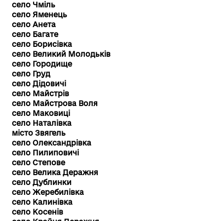
село Чміль
село Яменець
село Анета
село Багате
село Борисівка
село Великий Молодьків
село Городище
село Груд
село Дідовичі
село Майстрів
село Майстрова Воля
село Маковиці
село Наталівка
місто Звягель
село Олександрівка
село Пилиповичі
село Степове
село Велика Деражня
село Дублинки
село Жеребилівка
село Калинівка
село Косенів