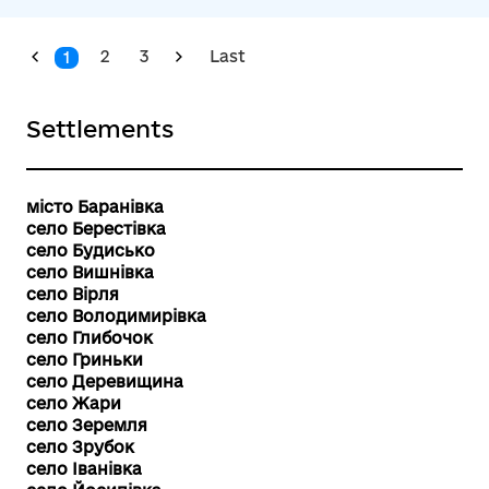
2
3
Last
1
Settlements
місто Баранівка
село Берестівка
село Будисько
село Вишнівка
село Вірля
село Володимирівка
село Глибочок
село Гриньки
село Деревищина
село Жари
село Зеремля
село Зрубок
село Іванівка