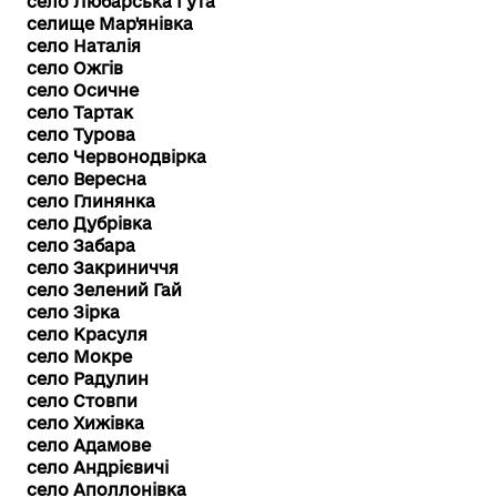
село Любарська Гута
селище Мар'янівка
село Наталія
село Ожгів
село Осичне
село Тартак
село Турова
село Червонодвірка
село Вересна
село Глинянка
село Дубрівка
село Забара
село Закриниччя
село Зелений Гай
село Зірка
село Красуля
село Мокре
село Радулин
село Стовпи
село Хижівка
село Адамове
село Андрієвичі
село Аполлонівка