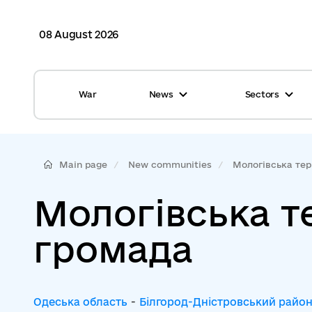
08 August 2026
War
News
Sectors
All news
Finance
International support
Gromadas
Main page
New communities
Мологівська тери
Glossary
Healthcare
Мологівська т
Calendar
ASC
громада
Reports from gromadas
Safety
Photo
Waste management
Одеська область
-
Білгород-Дністровський райо
Tag Cloud