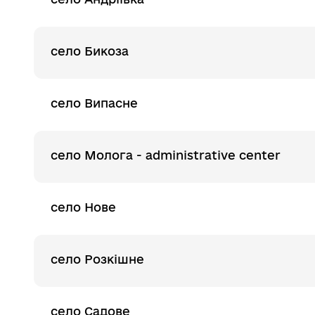
село Бикоза
село Випасне
село Молога - administrative center
село Нове
село Розкішне
село Садове