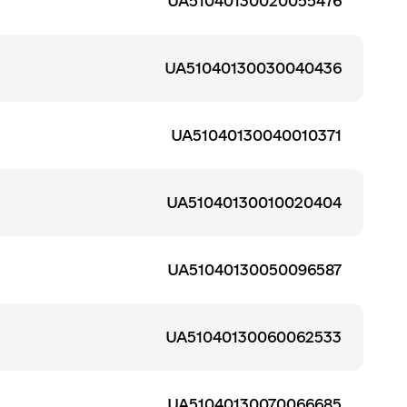
UA51040130020055476
UA51040130030040436
UA51040130040010371
UA51040130010020404
UA51040130050096587
UA51040130060062533
UA51040130070066685