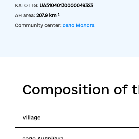
KATOTTG:
UA51040130000049323
2
AH area:
207.9 km
Community center:
село Молога
Composition of 
Village
село Андріївка