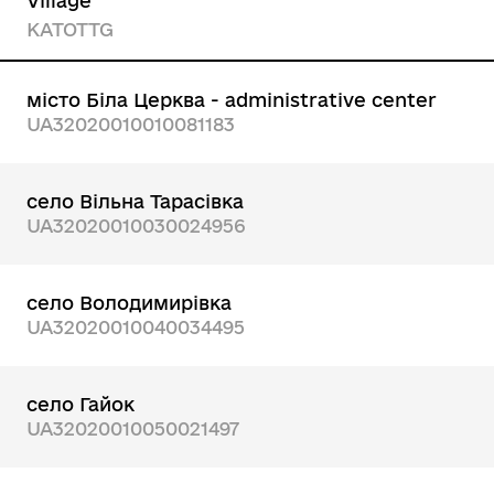
Village
KATOTTG
місто Біла Церква - administrative center
UA32020010010081183
село Вільна Тарасівка
UA32020010030024956
село Володимирівка
UA32020010040034495
село Гайок
UA32020010050021497