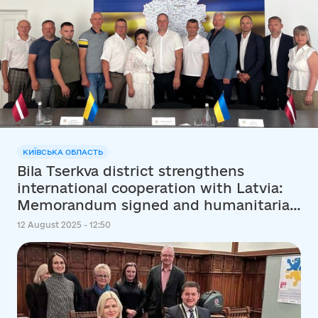
КИЇВСЬКА ОБЛАСТЬ
Bila Tserkva district strengthens
international cooperation with Latvia:
Memorandum signed and humanitarian
aid delivered
12 August 2025 - 12:50