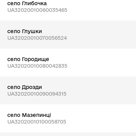
село Глибочка
UA32020010060035465
село Глушки
UA32020010070056524
село Городище
UA32020010080042835
село Дрозди
UA32020010090094315
село Мазепинці
UA32020010100058705