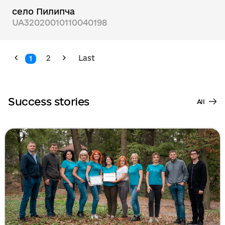
село Пилипча
UA32020010110040198
2
Last
1
Success stories
All