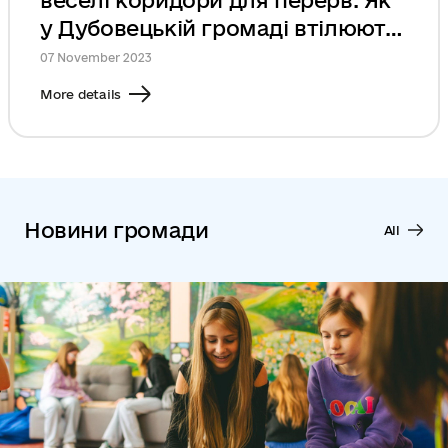
веселі коридори для перерв. Як
у Дубовецькій громаді втілюють
дитячі мрії
07 November 2023
More details
Новини громади
All