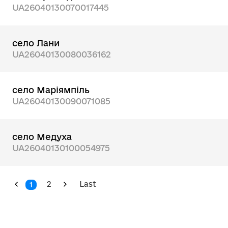
UA26040130070017445
село Лани
UA26040130080036162
село Маріямпіль
UA26040130090071085
село Медуха
UA26040130100054975
2
Last
1