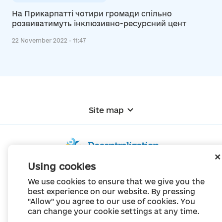
На Прикарпатті чотири громади спільно
розвиватимуть інклюзивно-ресурсний цент
22 November 2022 - 11:47
Site map
Using cookies
© Portal "Decentralization", 2022
We use cookies to ensure that we give you the
The project was created in 2014 to communicate the reform of local self-
best experience on our website. By pressing
government
"Allow" you agree to our use of cookies. You
and territorial organization of power in Ukraine.
Creation and filling -
Portal "Decentralization"
can change your cookie settings at any time.
All content is available under license