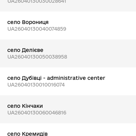
UA26040130030028641
село Ворониця
UA26040130040074859
село Делієве
UA26040130050038958
село Дубівці - administrative center
UA26040130010016074
село Кінчаки
UA26040130060046816
село Кремидів