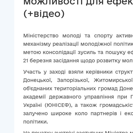
можливості для ефек
(+відео)
Міністерство молоді та спорту акти
механізму реалізації молодіжної політик
метою консолідації зусиль та пошуку е
21 березня засідання щодо розвитку мол
Участь у заході взяли керівники структ
Донецької, Запорізької, Житомирсько
об'єднаних територіальних громад Доне
академії державного управління при 
Україні (ЮНІСЕФ), а також громадськіст
залучено широке коло партнерів і екс
політики.
На початку зустрічі заступник Міністра 