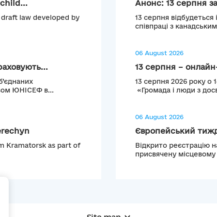
hild...
Анонс: 13 серпня з
 draft law developed by
13 серпня відбудеться 
співпраці з канадськи
06 August 2026
аховують...
13 серпня – онлайн-
б’єднаних
13 серпня 2026 року о 
ом ЮНІСЕФ в...
«Громада і люди з досв
06 August 2026
erechyn
Європейський тижде
m Kramatorsk as part of
Відкрито реєстрацію н
присвячену місцевому т
+