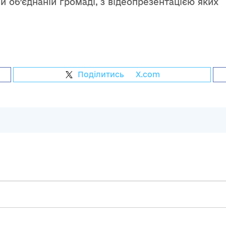
ій об’єднаній громаді, з відеопрезентацією яких
Поділитись
на
X.com