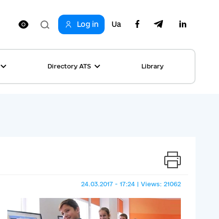
Log in
Ua
Directory ATS
Library
ring
ion
rship
s
ncements
ta
s stories table
, competitions
 equality
24.03.2017 - 17:24 | Views: 21062
s Top News