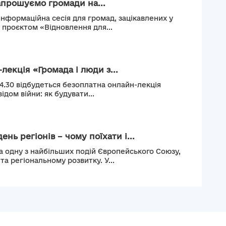
апрошуємо громади на...
інформаційна сесія для громад, зацікавлених у
м проєктом «Відновлення для...
лекція «Громада і люди з...
14.30 відбудеться безоплатна онлайн-лекція
ідом війни: як будувати...
нь регіонів – чому поїхати і...
а одну з найбільших подій Європейського Союзу,
а регіональному розвитку. У...