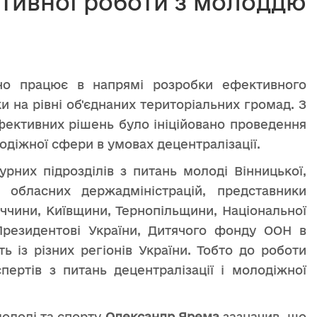
тивної роботи з молоддю
вно працює в напрямі розробки ефективного
и на рівні об'єднаних територіальних громад. З
фективних рішень було ініційовано проведення
одіжної сфери в умовах децентралізації.
урних підрозділів з питань молоді Вінницької,
ї обласних держадміністрацій, представники
ччини, Київщини, Тернопільщини, Національної
Президентові України, Дитячого фонду ООН в
ь із різних регіонів України. Тобто до роботи
пертів з питань децентралізації і молодіжної
молоді та спорту
Олександр Ярема
зазначив, що