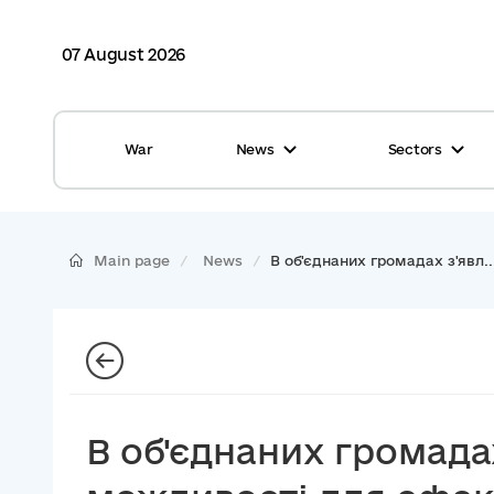
07 August 2026
War
News
Sectors
All news
Finance
International support
Gromadas
Main page
News
В об'єднаних громадах з'явл..
Glossary
Healthcare
Calendar
ASC
Reports from gromadas
Safety
Photo
Waste management
В об'єднаних громада
Tag Cloud