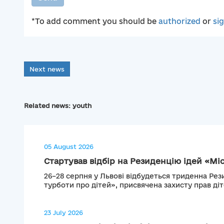
*To add comment you should be
authorized
or
si
Next news
Related news: youth
05 August 2026
Стартував відбір на Резиденцію ідей «Міс
26–28 серпня у Львові відбудеться триденна Рез
турботи про дітей», присвячена захисту прав діте
23 July 2026