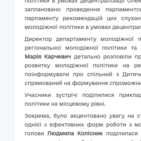
політики в умовах децентралізації Оле
заплановано проведення парламентс
парламенту рекомендацій цих слуха
молодіжної політики в умовах децентралі
Директор департаменту молодіжної 
регіональної молодіжної політики та
Марія Карчевич
детально розповіли пр
розвитку молодіжної політики на ре
поінформували про спільний з Дитяч
спрямований на формування спроможни
Учасники зустрічі поділилися прикла
політики на місцевому рівні.
Зокрема, було акцентовано увагу на с
однієї з ефективних форм роботи з м
голови
Людмила Колісник
поділилася 