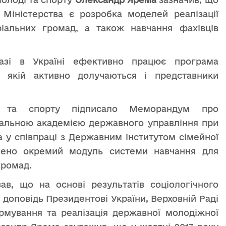
 Міністерства є розробка моделей реалізації
ріальних громад, а також навчання фахівців
азі в Україні ефективно працює програма
в якій активно долучаються і представники
ді та спорту підписало Меморандум про
нальною академією державного управління при
а у співпраці з Державним інститутом сімейної
лено окремий модуль системи навчання для
громад.
ав, що на основі результатів соціологічного
доповідь Президентові України, Верховній Раді
рмування та реалізація державної молодіжної