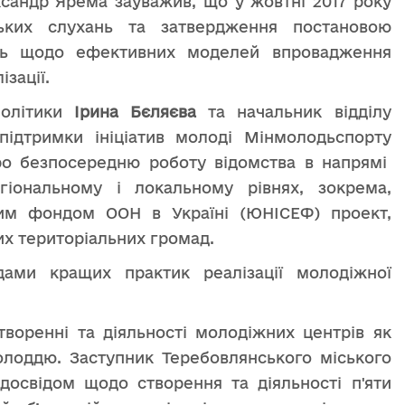
ксандр Ярема зауважив, що у жовтні 2017 року
ьких слухань та затвердження постановою
нь щодо ефективних моделей впровадження
зації.
політики
Ірина Бєляєва
та начальник відділу
 підтримки ініціатив молоді Мінмолодьспорту
о безпосередню роботу відомства в напрямі
гіональному і локальному рівнях, зокрема,
им фондом ООН в Україні (ЮНІСЕФ) проект,
х територіальних громад.
дами кращих практик реалізації молодіжної
творенні та діяльності молодіжних центрів як
олоддю. Заступник Теребовлянського міського
досвідом щодо створення та діяльності п'яти