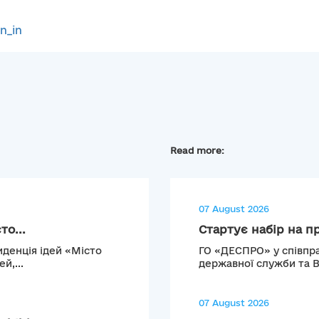
gn_in
Read more:
07 August 2026
то...
Стартує набір на п
иденція ідей «Місто
ГО «ДЕСПРО» у співпра
й,...
державної служби та 
07 August 2026