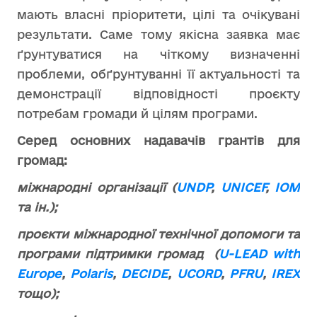
мають власні пріоритети, цілі та очікувані
результати. Саме тому якісна заявка має
ґрунтуватися на чіткому визначенні
проблеми, обґрунтуванні її актуальності та
демонстрації відповідності проєкту
потребам громади й цілям програми.
Серед основних надавачів грантів для
громад:
міжнародні організації (
UNDP
,
UNICEF
,
IOM
та ін.);
проєкти міжнародної технічної допомоги та
програми підтримки громад (
U-LEAD with
Europe
,
Polaris
,
DECIDE
,
UCORD
,
PFRU
,
IREX
тощо);