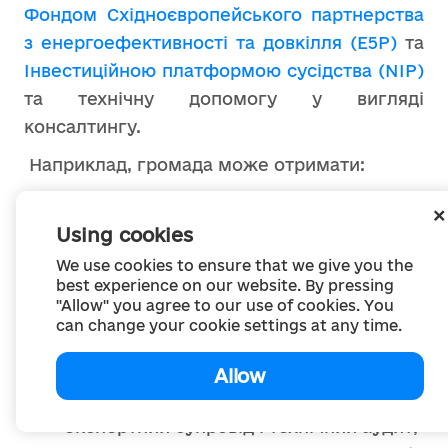
Фондом Східноєвропейського партнерства
з енергоефективності та довкілля (E5P)
та
Інвестиційною платформою сусідства (NIP)
та технічну допомогу у вигляді
консалтингу.
Наприклад, громада може отримати:
підготовку техніко-економічного
обґрунтування (ТЕО);
Using cookies
передінвестиційний екологічний та
We use cookies to ensure that we give you the
best experience on our website. By pressing
соціальний аналіз (ПЕСА);
"Allow" you agree to our use of cookies. You
грант на розробку проєктно-
can change your cookie settings at any time.
кошторисної документації;
часткову компенсацію вартості
Allow
обладнання;
експертний супровід і технічний аудит;