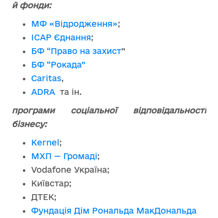
й фонди:
МФ «Відродження»
;
ІСАР Єднання
;
БФ “Право на захист
”
БФ “Рокада”
Caritas
,
ADRA
та ін.
програми соціальної відповідальності
бізнесу:
Kernel
;
МХП — Громаді
;
Vodafone Україна;
Київстар;
ДТЕК;
Фундація Дім Рональда МакДональда