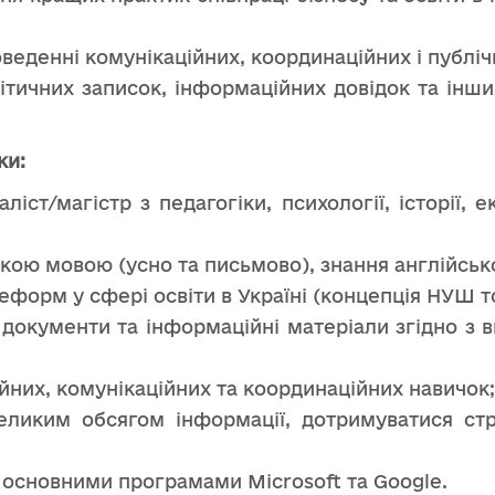
роведенні комунікаційних, координаційних і публі
алітичних записок, інформаційних довідок та інш
ки:
аліст/магістр з педагогіки, психології, історії
ькою мовою (усно та письмово), знання англійськ
реформ у сфері освіти в Україні (концепція НУШ т
 документи та інформаційні матеріали згідно з в
ійних, комунікаційних та координаційних навичок;
еликим обсягом інформації, дотримуватися стр
 основними програмами Microsoft та Google.