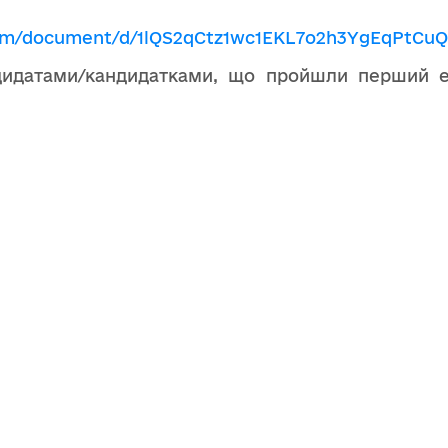
com/document/d/1lQS2qCtz1wc1EKL7o2h3YgEqPtCuQ
дидатами/кандидатками, що пройшли перший ет