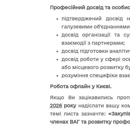
Професійний досвід та особист
підтверджений досвід н
галузевими об’єднаннями,
досвід організації та с
взаємодії з партнерами;
досвід підготовки аналіт
досвід роботи у сфері осв
або місцевого розвитку б
розуміння специфіки взаєм
Робота офлайн у Києві.
Якщо Ви зацікавились проп
2026
року
надіслати вашу ком
темі листа зазначте:
«Закупі
членах ВАГ та розвитку профо