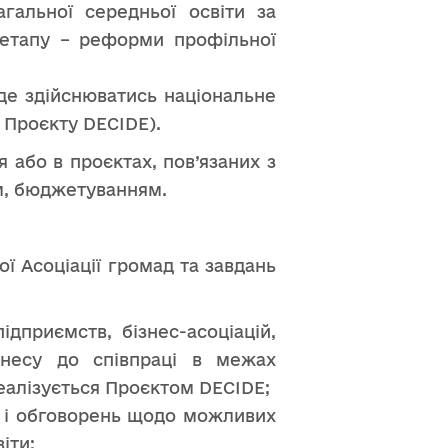
гальної середньої освіти за
І етапу – реформи профільної
де здійснюватись національне
х Проєкту DECIDE).
 або в проєктах, пов’язаних з
м, бюджетуванням.
ї Асоціації громад та завдань
дприємств, бізнес-асоціацій,
ізнесу до співпраці в межах
реалізується Проєктом DECIDE;
ій і обговорень щодо можливих
іти;