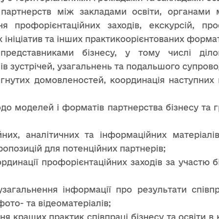
партнерств між закладами освіти, органами 
я профорієнтаційних заходів, екскурсій, про
 ініціатив та інших практикоорієнтованих формат
представниками бізнесу, у тому числі ділов
в зустрічей, узагальнень та подальшого супровод
гнутих домовленостей, координація наступних к
до моделей і форматів партнерства бізнесу та г
них, аналітичних та інформаційних матеріалів
ропозицій для потенційних партнерів;
оординації профорієнтаційних заходів за участю 
 узагальнення інформації про результати співпр
фото- та відеоматеріалів;
я кращих практик співпраці бізнесу та освіти в 