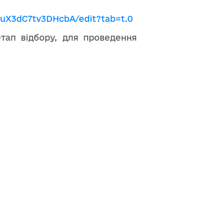
uX3dC7tv3DHcbA/edit?tab=t.0
ап відбору, для проведення