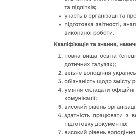
та підлітків;
участь в організації та п
підготовка звітності, ан
виконаної роботи.
Кваліфікація та знання, навич
повна вища освіта (спеці
дотичних галузях);
вільне володіння українс
обізнаність щодо змісту 
уміння складати офіційні
комунікації;
високий рівень організац
здатність працювати з в
підготовку документів;
високий рівень володіння