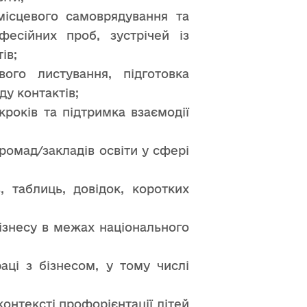
місцевого самоврядування та
фесійних проб, зустрічей із
ів;
ого листування, підготовка
у контактів;
років та підтримка взаємодії
ромад/закладів освіти у сфері
, таблиць, довідок, коротких
бізнесу в межах національного
аці з бізнесом, у тому числі
контексті профорієнтації дітей