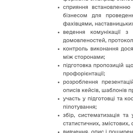
сприяння встановленню 
бізнесом для проведенн
фахівцями, наставницьких
ведення комунікації з 
домовленостей, протоколі
контроль виконання дося
між сторонами;
підготовка пропозицій що
профорієнтації;
розроблення презентацій
описів кейсів, шаблонів п
участь у підготовці та к
пілотування;
збір, систематизація та
статистичних, змістових, 
вивчення, опис і поширенн