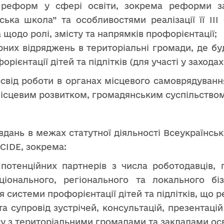
 реформ у сфері освіти, зокрема реформи за
ська школа” та особливостями реалізації її ІІ
 щодо ролі, змісту та напрямків профорієнтації;
рних відряджень в територіальні громади, де бу
рієнтації дітей та підлітків (для участі у захода
свід роботи в органах місцевого самоврядування
 місцевим розвитком, громадянським суспільство
дань в межах статутної діяльності Всеукраїнсько
CIDE, зокрема:
потенційних партнерів з числа роботодавців, пі
аціонального, регіонального та локального б
я системи профорієнтації дітей та підлітків, що 
 та супровід зустрічей, консультацій, презентац
су з територіальними громадами та закладами осв