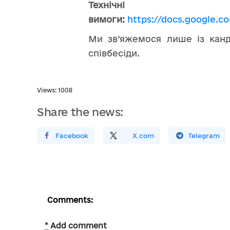
Технічні
вимоги:
https://docs.google.
Ми зв’яжемося лише із кан
співбесіди.
Views: 1008
Share the news:
Поширити У Facebook
Поділитись
На
X.com
Поширити У Telegram
Comments:
*
Add comment