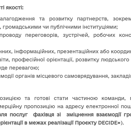
і якості:
алагодження та розвитку партнерств, зокрем
 громадськими чи публічними інституціями;
упроводу переговорів, зустрічей, робочих ко
ичних, інформаційних, презентаційних або коорди
іти, професійної орієнтації, розвитку людського
уде перевагою;
одії органів місцевого самоврядування, закладів 
озицією та готові стати частиною команди
ерційну пропозицію на адресу електронної по
вля послуг фахівця зі зміцнення взаємодії гр
рієнтації в межах реалізації Проєкту DECIDE»
).