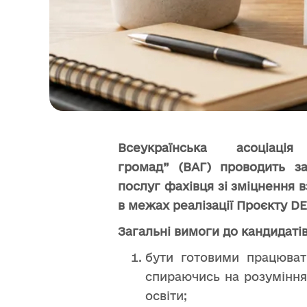
Всеукраїнська асоціаці
громад”
(ВАГ)
проводить за
послуг фахівця зі зміцнення 
в межах реалізації Проєкту DE
Загальні вимоги до кандидатів
бути готовими працювати
спираючись на розуміння
освіти;