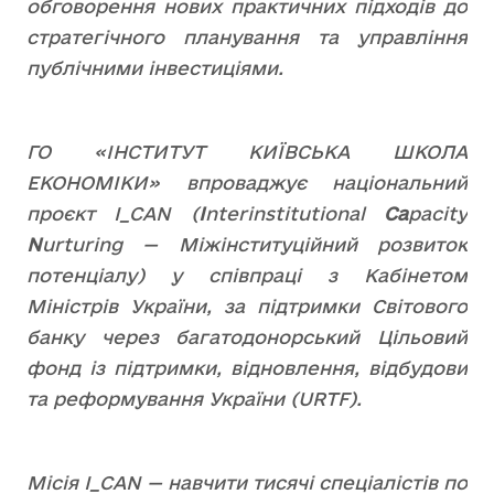
обговорення нових практичних підходів до
стратегічного планування та управління
публічними інвестиціями.
ГО «ІНСТИТУТ КИЇВСЬКА ШКОЛА
ЕКОНОМІКИ» впроваджує національний
проєкт I_CAN (
I
nterinstitutional
Ca
pacity
N
urturing — Міжінституційний розвиток
потенціалу) у співпраці з Кабінетом
Міністрів України, за підтримки Світового
банку через багатодонорський Цільовий
фонд із підтримки, відновлення, відбудови
та реформування України (URTF).
Місія I_CAN — навчити тисячі спеціалістів по