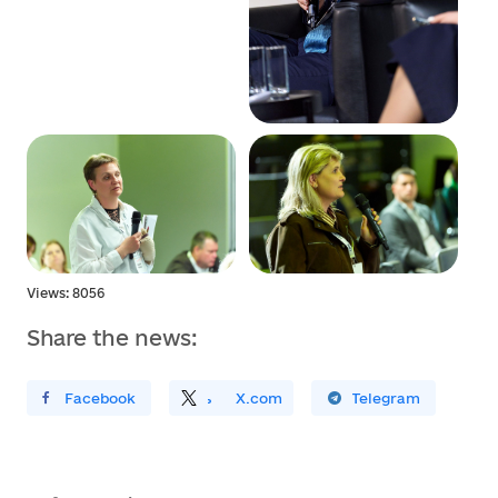
Views: 8056
Share the news:
ирити У Facebook
Поділитись
На
X.com
Поширити У Telegram