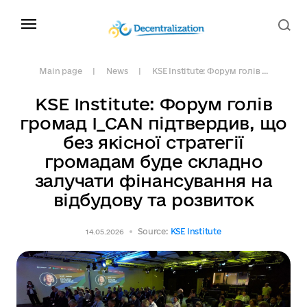
Main page
News
KSE Institute: Форум голів ...
KSE Institute: Форум голів
громад I_CAN підтвердив, що
без якісної стратегії
громадам буде складно
залучати фінансування на
відбудову та розвиток
Source:
KSE Institute
14.05.2026