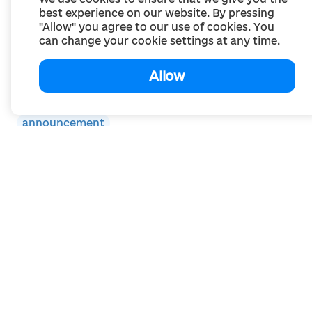
best experience on our website. By pressing
"Allow" you agree to our use of cookies. You
can change your cookie settings at any time.
Allow
announcement
Анонс: 13 серпня запрошуємо громади на
інформаційну сесію щодо участі в проєкті
«Відновлення для...
07 August 2026