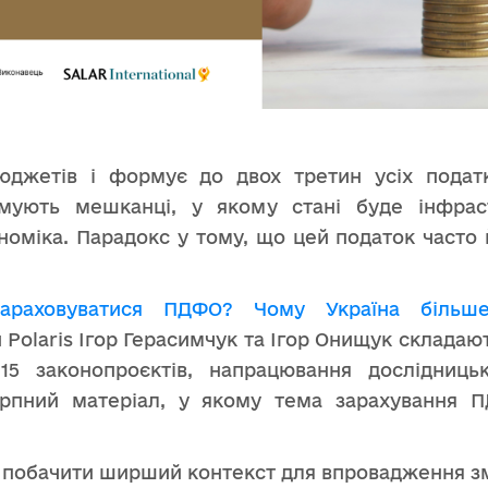
джетів і формує до двох третин усіх податк
имують мешканці, у якому стані буде інфра
номіка. Парадокс у тому, що цей податок часто 
араховуватися ПДФО? Чому Україна біль
olaris Ігор Герасимчук та Ігор Онищук складають
 15 законопроєктів, напрацювання дослідниц
ерпний матеріал, у якому тема зарахування П
ь побачити ширший контекст для впровадження зм