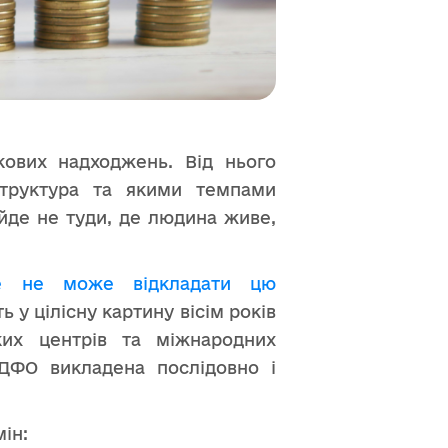
ових надходжень. Від нього
структура та якими темпами
йде не туди, де людина живе,
ше не може відкладати цю
 у цілісну картину вісім років
ьких центрів та міжнародних
ДФО викладена послідовно і
ін: