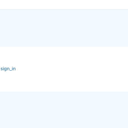
r
sign_in
: