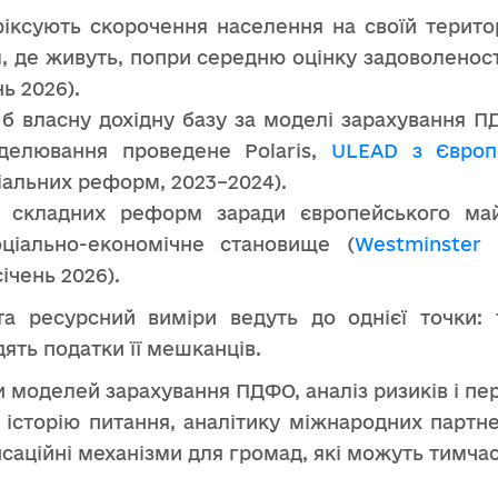
ксують скорочення населення на своїй територ
 де живуть, попри середню оцінку задоволеності
ь 2026).
б власну дохідну базу за моделі зарахування 
оделювання проведене Polaris,
ULEAD з Європ
іальних реформ, 2023–2024).
о складних реформ заради європейського май
ціально-економічне становище (
Westminster 
січень 2026).
та ресурсний виміри ведуть до однієї точки:
дять податки її мешканців.
и моделей зарахування ПДФО, аналіз ризиків і пе
 історію питання, аналітику міжнародних партне
саційні механізми для громад, які можуть тимчас