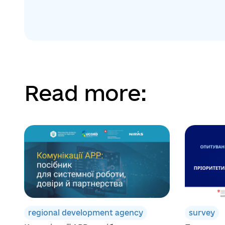
Read more:
regional development agency
survey