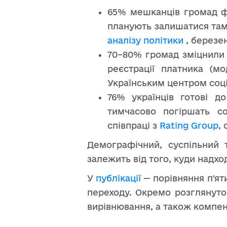
65% мешканців громад фі
планують залишатися там,
аналізу політики
, березен
70–80% громад зміцнили 
реєстрації платника (м
Українським центром соц
76% українців готові д
тимчасово погіршать со
співпраці з
Rating Group
, 
Демографічний, суспільний 
залежить від того, куди надхо
У
публікації
— порівняння п'ят
переходу. Окремо розглянуто
вирівнювання, а також компен