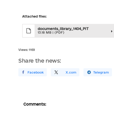
Attached files:
documents_library_1404_PIT
13.18 MB | (PDF)
Views: 1169
Share the news:
Поширити У Facebook
Поділитись
На
X.com
Поширити У Telegram
Comments: