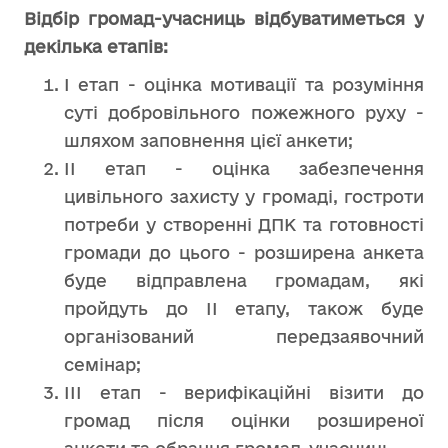
Відбір
громад
-
учасниць
відбуватиметься
у
декілька
етапів
:
І етап - оцінка мотивації та розуміння
суті добровільного пожежного руху -
шляхом заповнення цієї анкети;
ІІ етап - оцінка забезпечення
цивільного захисту у громаді, гостроти
потреби у створенні ДПК та готовності
громади до цього - розширена анкета
буде відправлена громадам, які
пройдуть до ІІ етапу, також буде
організований передзаявочний
семінар;
ІІІ етап - верифікаційні візити до
громад після оцінки розширеної