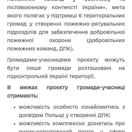
післявоєнному контексті України», мета
якого полягає у підтримці 6 територіальних
громад у створенні пожежно-рятувальних
підрозділів для забезпечення добровільної
пожежної охорони (добровільних
пожежних команд, ДПК).
Громадами-учасницями проєкту можуть
бути лише громади розташовані на
підконтрольній Україні території.
В
межах
проєкту
громади
-
учасниці
отримають
:
можливість особисто ознайомитись з
досвідом Польщі у створенні ДПК;
можливість комплексно дізнатись про
ризик-орієнтований підхід у сфері