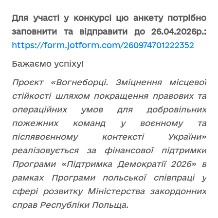
Для
участі
у
конкурсі
цю
анкету
потрібно
заповнити
та
відправити
до
26.04.2026
р
.:
https://form.jotform.com/260974701222352
Бажаємо успіху!
Проєкт «Вогнеборці. Зміцнення місцевої
стійкості шляхом покращення правових та
операційних умов для добровільних
пожежних команд у воєнному та
післявоєнному контексті України»
реалізовується за фінансової підтримки
Програми «Підтримка Демократії 2026» в
рамках Програми польської співпраці у
сфері розвитку Міністерства закордонних
справ Республіки Польща.