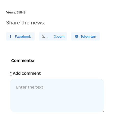
Views: 35848
Share the news:
ирити У Facebook
Поділитись
На
X.com
Поширити У Telegram
Comments:
*
Add comment