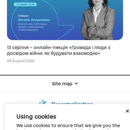
13 серпня – онлайн-лекція «Громада і люди з
досвідом війни: як будувати взаємодію»
06 August 2026
Site map
Using cookies
© Portal "Decentralization", 2022
We use cookies to ensure that we give you the
The project was created in 2014 to communicate the reform of local self-