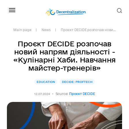
Main page
News
Проєкт DECIDE розпочав нови...
Проєкт DECIDE розпочав
новий напрям діяльності -
«Кулінарні Хаби. Навчання
майстер-тренерів»
EDUCATION
DECIDE: PROFTECH
Source:
Проєкт DECIDE
12.07.2024