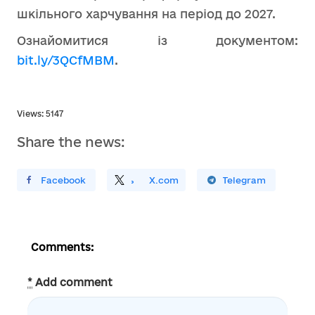
шкільного харчування на період до 2027.
Ознайомитися із документом:
bit.ly/3QCfMBM
.
Views: 5147
Share the news:
ирити У Facebook
Поділитись
На
X.com
Поширити У Telegram
Comments:
*
Add comment