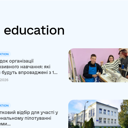
: education
ATION
ок організації
зивного навчання: які
 будуть впроваджені з 1...
 2026
ATION
ковий відбір для участі у
ональному пілотуванні
ми...