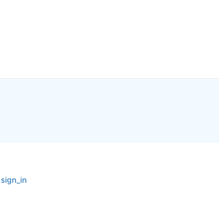
r
sign_in