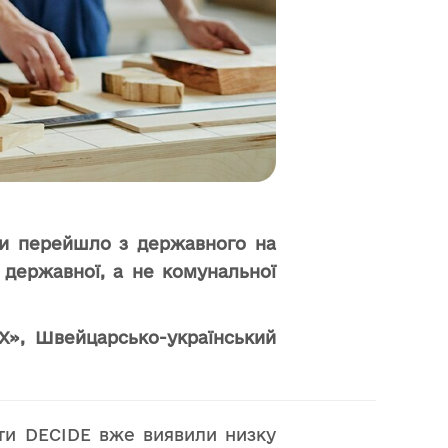
іти перейшло з державного на
 державної, а не комунальної
», Швейцарсько-український
ти DECIDE вже виявили низку