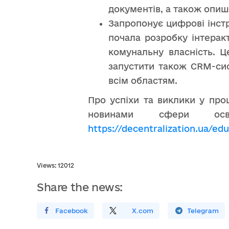
документів, а також опиш
Запропонує цифрові інст
почала розробку інтерак
комунальну власність. 
запустити також CRM-сис
всім областям.
Про успіхи та виклики у про
новинами сфери осві
https://decentralization.ua/ed
Views: 12012
Share the news:
Поширити У Facebook
Поділитись
На
X.com
Поширити У Telegram