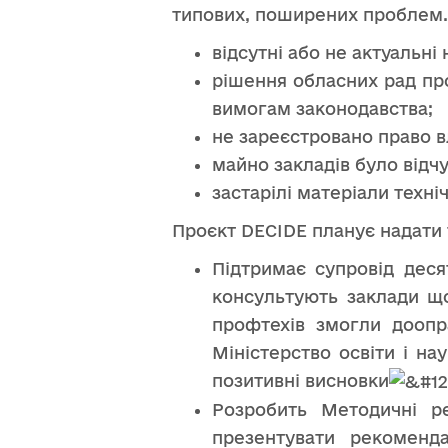
типових, поширених проблем.
відсутні або не актуальн
рішення обласних рад про
вимогам законодавства;
не зареєстровано право в
майно закладів було відч
застарілі матеріали техніч
Проєкт DECIDE планує надати 
Підтримає супровід деся
консультують заклади що
профтехів змогли доопр
Міністерство освіти і на
позитивні висновки
Розробить Методичні р
презентувати рекоменд