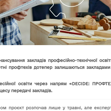
інансування закладів професійно-технічної осв
отні профтехів дотепер залишаються закладами
сійної освіти через напрям «DECIDE: ПРОФТЕХ
есу передачі закладів.
ом проєкт розпочав лише у травні, але експер