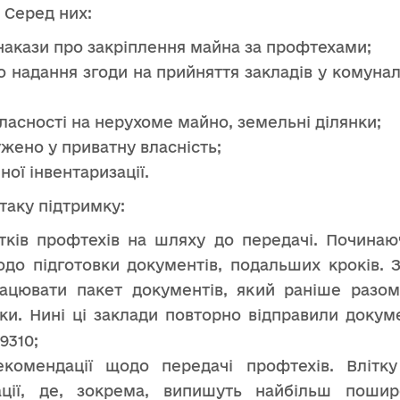
 Серед них:
і накази про закріплення майна за профтехами;
 надання згоди на прийняття закладів у комунал
ласності на нерухоме майно, земельні ділянки;
ужено у приватну власність;
ної інвентаризації.
таку підтримку:
тків профтехів на шляху до передачі. Почина
до підготовки документів, подальших кроків. 
ацювати пакет документів, який раніше разо
уки. Нині ці заклади повторно відправили докум
екомендації щодо передачі профтехів. Влітк
ації, де, зокрема, випишуть найбільш пошир