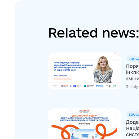
Related news
EDUC
Поряд
інклю
зміни
31 July
EDUC
Додат
Наці
систе