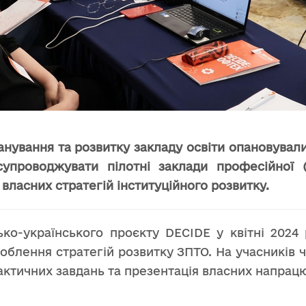
анування та розвитку закладу освіти опановували
проводжувати пілотні заклади професійної (п
власних стратегій інституційного розвитку.
о-українського проєкту DECIDE у квітні 2024
роблення стратегій розвитку ЗПТО. На учасників ч
рактичних завдань та презентація власних напрац