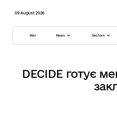
09 August 2026
War
News
Sectors
All news
Finance
International support
Gromadas
Glossary
Healthcare
DECIDE готує ме
Calendar
ASC
зак
Reports from gromadas
Safety
Photo
Waste management
Tag Cloud