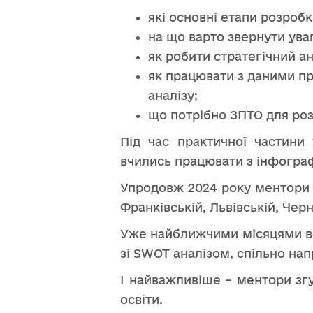
які основні етапи розробк
на що варто звернути уваг
як робити стратегічний ан
як працювати з даними пр
аналізу;
що потрібно ЗПТО для роз
Під час практичної частини 
вчились працювати з інфографі
Упродовж 2024 року ментори с
Франківській, Львівській, Черн
Уже найближчими місяцями во
зі SWOT аналізом, спільно на
І найважливіше – ментори згу
освіти.