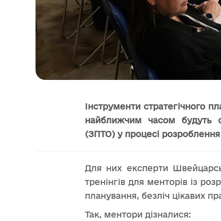
Інструменти стратегічного пл
найближчим часом будуть су
(ЗПТО) у процесі розроблення 
Для них експерти Швейцарськ
тренінгів для менторів із роз
планування, безліч цікавих п
Так, ментори дізналися: