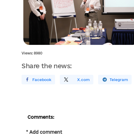
Views: 8980
Share the news:
Поширити У Facebook
Поділитись
На
X.com
Поширити У Telegram
Comments:
*
Add comment