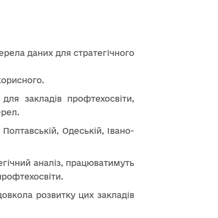
жерела даних для стратегічного
корисного.
 для закладів профтехосвіти,
ерел.
Полтавській, Одеській, Івано-
гічний аналіз, працюватимуть
профтехосвіти.
довкола розвитку цих закладів