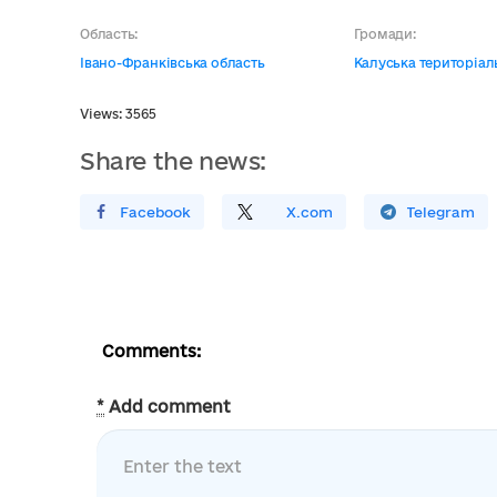
Область:
Громади:
Івано-Франківська область
Калуська територіал
Views: 3565
Share the news:
Поширити У Facebook
Поділитись
На
X.com
Поширити У Telegram
Comments:
*
Add comment