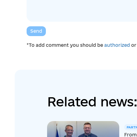
Send
*To add comment you should be
authorized
o
Related news:
PART
From 