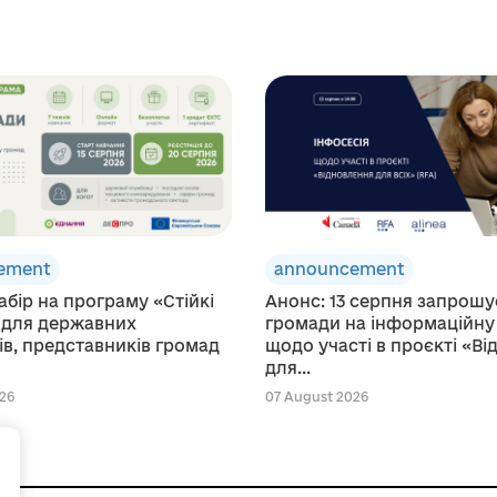
ement
announcement
абір на програму «Стійкі
Анонс: 13 серпня запрош
 для державних
громади на інформаційну
в, представників громад
щодо участі в проєкті «В
для...
26
07 August 2026
+