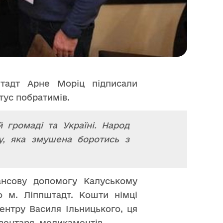
штадт Арне Моріц підписали
тус побратимів.
 громаді та Україні. Народ
ну, яка змушена боротись з
ансову допомогу Калуському
во м. Ліппштадт. Кошти німці
ентру Василя Ільницького, ця
вентаря, медикаментів.