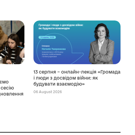
13 серпня – онлайн-лекція «Громада
і люди з досвідом війни: як
уємо
будувати взаємодію»
 сесію
06 August 2026
ідновлення