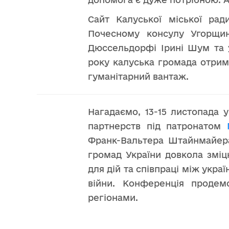
Сайт Калуської міської ра
Почесному консулу Угорщин
Дюссельдорфі Ірині Шум та у
року калуська громада отрим
гуманітарний вантаж.
Нагадаємо, 13-15 листопада 
партнерств під патронатом
Франк-Вальтера Штайнмайера.
громад України довкола зміц
для дій та співпраці між укр
війни. Конференція продем
регіонами.