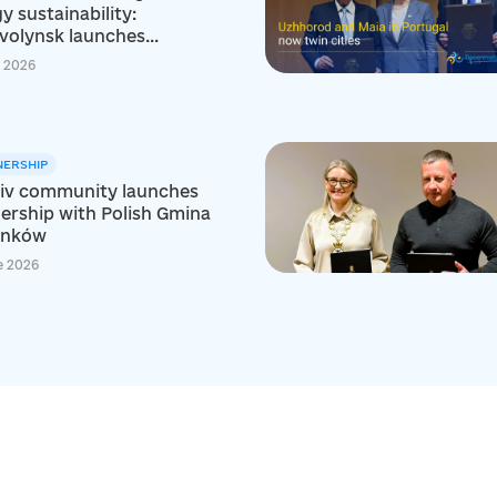
y sustainability:
olynsk launches...
y 2026
NERSHIP
iv community launches
ership with Polish Gmina
nków
e 2026