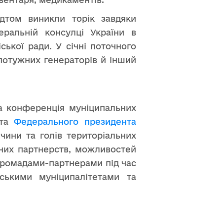
дтом виникли торік завдяки
ральній консулці України в
ької ради. У січні поточного
потужних генераторів й інший
ка конференція муніципальних
 та
Федерального президента
чини та голів територіальних
ьних партнерств, можливостей
 громадами-партнерами під час
ськими муніципалітетами та