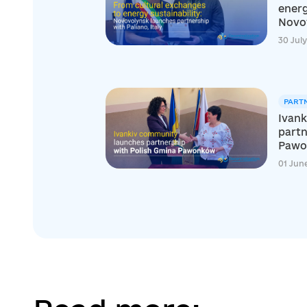
energ
Novov
30 Jul
PART
Ivank
partn
Pawo
01 Jun