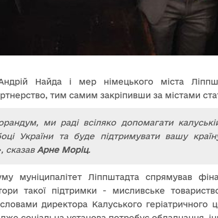
Андрій Найда і мер німецького міста Ліпп
тнерство, тим самим закріпивши за містами ста
рандум, ми раді всіляко допомагати калуській
боці України та буде підтримувати вашу краї
, сказав
Арне Моріц
.
уму муніципалітет Ліппштадта спрямував фін
атори такої підтримки - мисливське товарист
словами директора Калуського геріатричного ц
дже соціальна установа потребує обладнання, ін