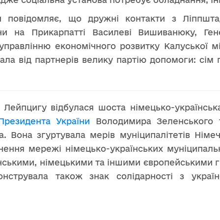
ди повідомляє, що дружні контакти з Ліппшта
и на Прикарпатті Василеві Вишиванюку, Гене
правлінню економічного розвитку Калуської міс
ала від партнерів велику партію допомоги: сім 
у Лейпцигу відбулася шоста німецько-українсь
Президента України
Володимира Зеленського
 Вона згуртувала мерів муніципалітетів Німеч
нення мережі німецько-українських муніципал
аїнськими, німецькими та іншими європейськими
онструвала також знак солідарності з україн