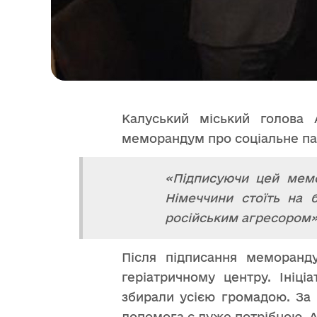
Калуський міський голова 
меморандум про соціальне пар
«Підписуючи цей мемо
Німеччини стоїть на 
російським агресором»
Після підписання меморанд
геріатричному центру. Ініці
збирали усією громадою. За 
допомога є дуже потрібною. А