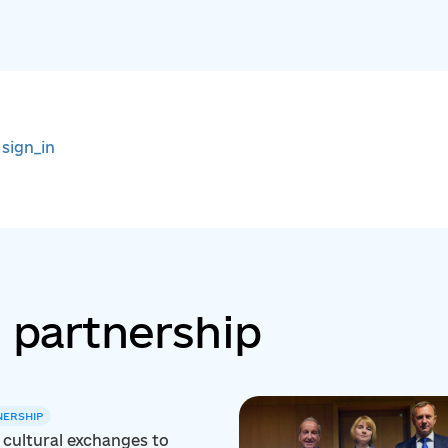
r
sign_in
 partnership
NERSHIP
cultural exchanges to