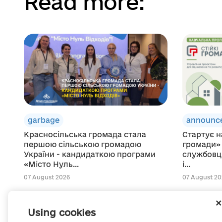
Read more:
garbage
announc
Красносільська громада стала
Стартує н
першою сільською громадою
громади»
України - кандидаткою програми
службовці
«Місто Нуль...
і...
07 August 2026
07 August 20
Using cookies