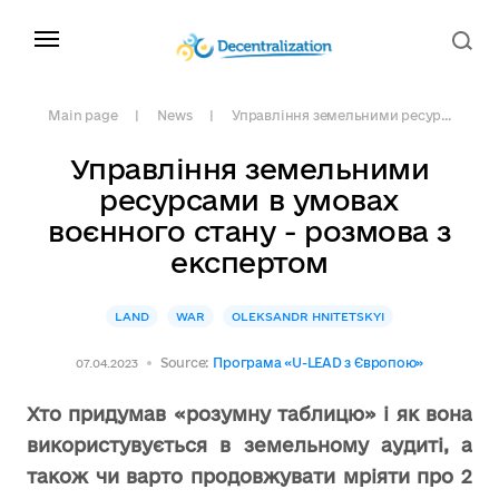
Main page
News
Управління земельними ресур...
Управління земельними
ресурсами в умовах
воєнного стану - розмова з
експертом
LAND
WAR
OLEKSANDR HNITETSKYI
Source:
Програма «U-LEAD з Європою»
07.04.2023
Хто придумав «розумну таблицю»
і як вона
використувується в земельному аудиті, а
також чи варто продовжувати мріяти про 2