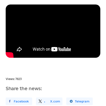
Views: 7623
Share the news:
ирити У Facebook
Поділитись
На
X.com
Поширити У Telegram