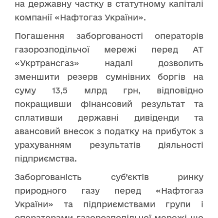
на державну частку в статутному капіталі
компанії «Нафтогаз України».
Погашення заборгованості операторів
газорозподільчої мережі перед АТ
«Укртрансгаз» надалі дозволить
зменшити резерв сумнівних боргів на
суму 13,5 млрд грн, відповідно
покращивши фінансовий результат та
сплативши державні дивіденди та
авансовий внесок з податку на прибуток з
урахуванням результатів діяльності
підприємства.
Заборгованість суб’єктів ринку
природного газу перед «Нафтогаз
України» та підприємствами групи і
операторами газорозподільчої мережі що