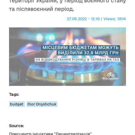
території України, у період воєнного стану
та післявоєнний період.
27.06.2022 - 12:10 | Views: 5614
Tags:
budget
Ihor Onyshchuk
Source:
Пресцентр ініціативи "Децентралізація"