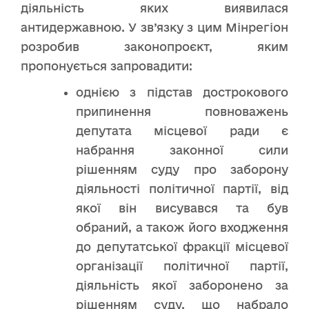
діяльність яких виявилася
антидержавною. У зв’язку з цим Мінрегіон
розробив законопроєкт, яким
пропонується запровадити:
однією з підстав дострокового
припинення повноважень
депутата місцевої ради є
набрання законної сили
рішенням суду про заборону
діяльності політичної партії, від
якої він висувався та був
обраний, а також його входження
до депутатської фракції місцевої
організації політичної партії,
діяльність якої заборонено за
рішенням суду, що набрало