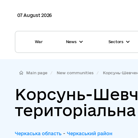
07 August 2026
War
News
Sectors
All news
Finance
International support
Gromadas
Main page
New communities
Корсунь-Шевченк
Glossary
Healthcare
Корсунь-Шевч
Calendar
ASC
територіальна
Reports from gromadas
Safety
Photo
Waste management
Черкаська область
-
Черкаський район
Tag Cloud