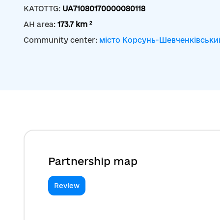
KATOTTG:
UA71080170000080118
2
AH area:
173.7 km
Community center:
місто Корсунь-Шевченківськи
Partnership map
Review