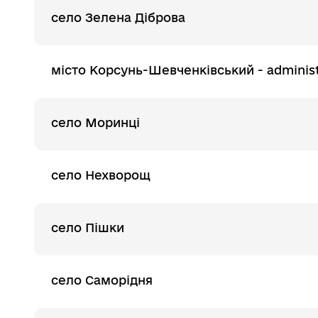
село Зелена Діброва
місто Корсунь-Шевченківський - administ
село Моринці
село Нехворощ
село Пішки
село Саморідня