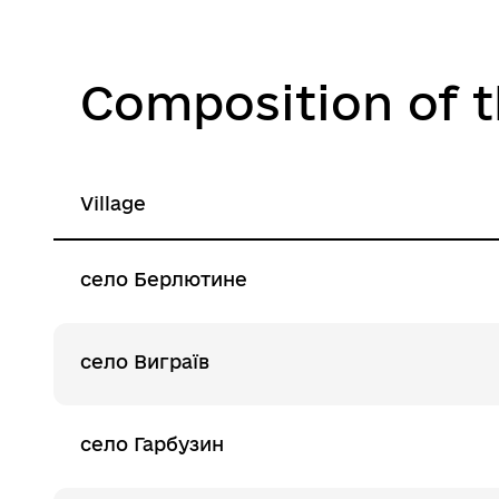
Composition of 
Village
село Берлютине
село Виграїв
село Гарбузин