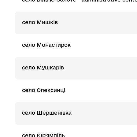
село Мишків
село Монастирок
село Мушкарів
село Олексинці
село Шершенівка
село Юр'ямпіль