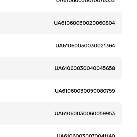
UA61060030010076032
UA61060030020060804
UA61060030030021364
UA61060030040045658
UA61060030050080759
UA61060030060059953
UA61060030070041140