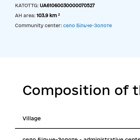
KATOTTG:
UA61060030000070527
2
AH area:
103.9 km
Community center:
село Більче-Золоте
Composition of 
Village
село Більче-Золоте - administrative cent