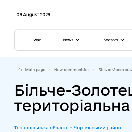
06 August 2026
War
News
Sectors
All news
Finance
International support
Gromadas
Main page
New communities
Більче-Золотецьк
Glossary
Healthcare
Більче-Золоте
Calendar
ASC
територіальна
Reports from gromadas
Safety
Photo
Waste management
Тернопільська область
-
Чортківський район
Tag Cloud