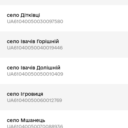
село Дітківці
UA61040050030097580
село Івачів Горішній
UA61040050040019446
село Івачів Долішній
UA61040050050010409
село Ігровиця
UA61040050060012769
село Мшанець
UA61040050070088936