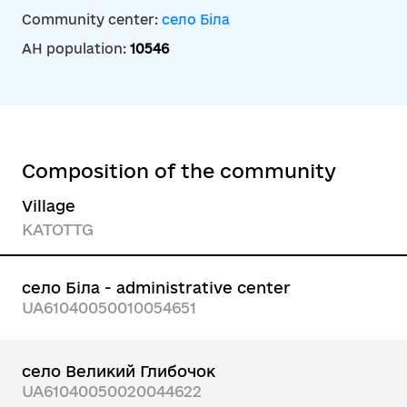
Community center:
село Біла
AH population:
10546
Composition of the community
Village
KATOTTG
село Біла - administrative center
UA61040050010054651
село Великий Глибочок
UA61040050020044622