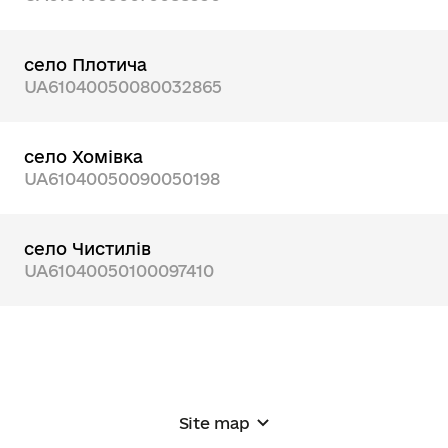
село Плотича
UA61040050080032865
село Хомівка
UA61040050090050198
село Чистилів
UA61040050100097410
Site map