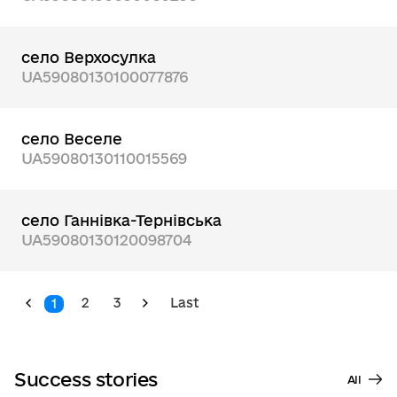
село Верхосулка
UA59080130100077876
село Веселе
UA59080130110015569
село Ганнівка-Тернівська
UA59080130120098704
2
3
Last
1
Success stories
All