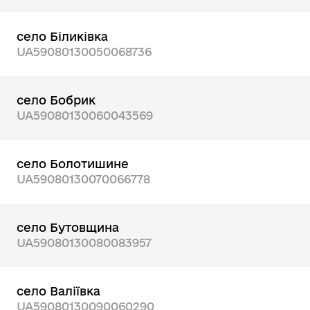
село Біликівка
UA59080130050068736
село Бобрик
UA59080130060043569
село Болотишине
UA59080130070066778
село Бутовщина
UA59080130080083957
село Валіївка
UA59080130090060290