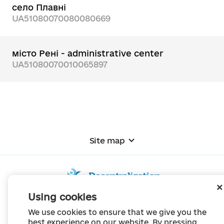
село Плавні
UA51080070080080669
місто Рені - administrative center
UA51080070010065897
Site map
Using cookies
© Portal "Decentralization", 2022
We use cookies to ensure that we give you the
The project was created in 2014 to communicate the reform of local self-
best experience on our website. By pressing