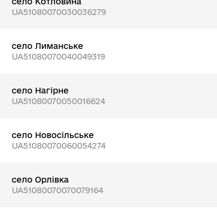
село Котловина
UA51080070030036279
село Лиманське
UA51080070040049319
село Нагірне
UA51080070050016624
село Новосільське
UA51080070060054274
село Орлівка
UA51080070070079164