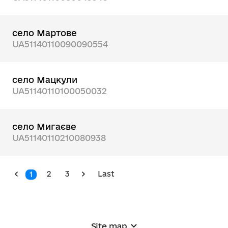
село Мартове
UA51140110090090554
село Мацкули
UA51140110100050032
село Мигаєве
UA51140110210080938
2
3
Last
1
Site map