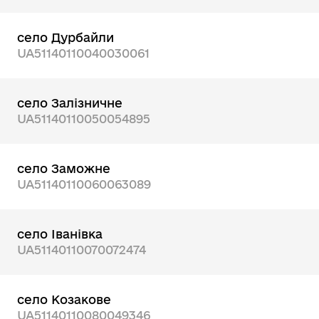
село Дурбайли
UA51140110040030061
село Залізничне
UA51140110050054895
село Заможне
UA51140110060063089
село Іванівка
UA51140110070072474
село Козакове
UA51140110080049346