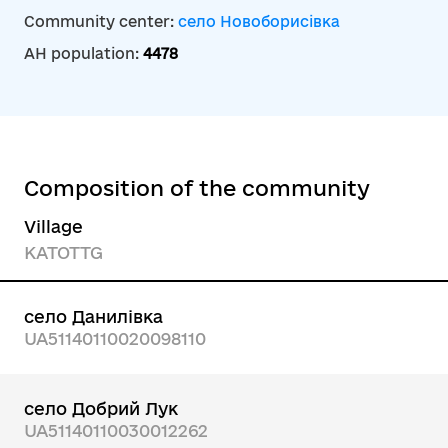
Community center:
село Новоборисівка
AH population:
4478
Composition of the community
Village
KATOTTG
село Данилівка
UA51140110020098110
село Добрий Лук
UA51140110030012262