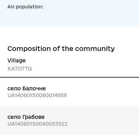
AH population:
Composition of the community
Village
KATOTTG
село Балочне
UA14060150060014959
село Грабове
UA14060150040053522