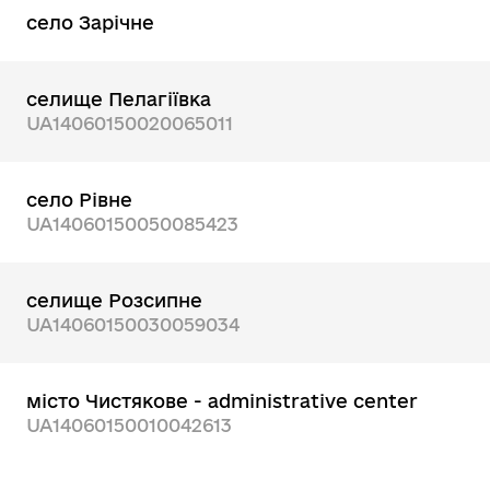
село Зарічне
селище Пелагіївка
UA14060150020065011
село Рівне
UA14060150050085423
селище Розсипне
UA14060150030059034
місто Чистякове - administrative center
UA14060150010042613