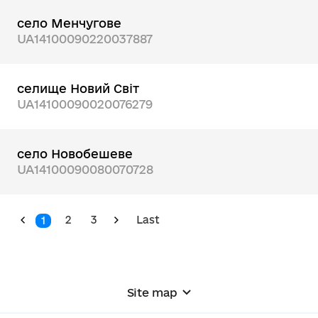
село Менчугове
UA14100090220037887
селище Новий Світ
UA14100090020076279
село Новобешеве
UA14100090080070728
2
3
Last
1
Site map