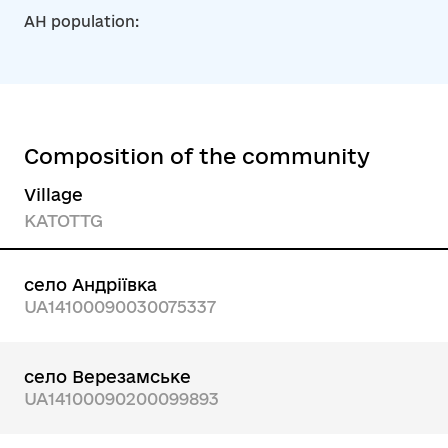
AH population:
Composition of the community
Village
KATOTTG
село Андріївка
UA14100090030075337
село Верезамське
UA14100090200099893