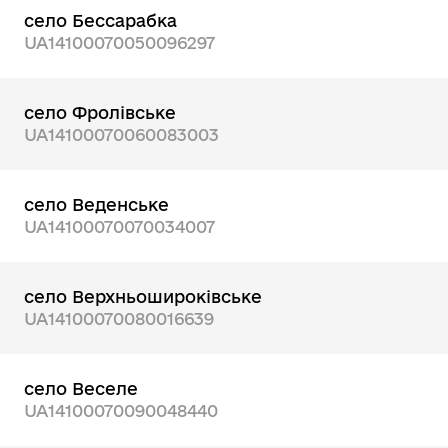
село Бессарабка
UA14100070050096297
село Фролівське
UA14100070060083003
село Веденське
UA14100070070034007
село Верхньошироківське
UA14100070080016639
село Веселе
UA14100070090048440