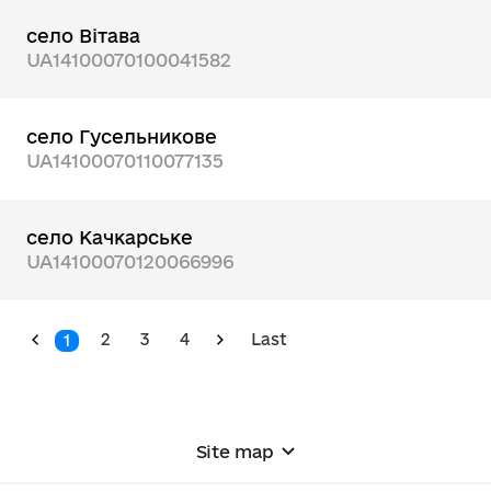
село Вітава
UA14100070100041582
село Гусельникове
UA14100070110077135
село Качкарське
UA14100070120066996
2
3
4
Last
1
Site map