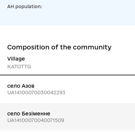
AH population:
Composition of the community
Village
KATOTTG
село Азов
UA14100070030042293
село Безіменне
UA14100070040071509