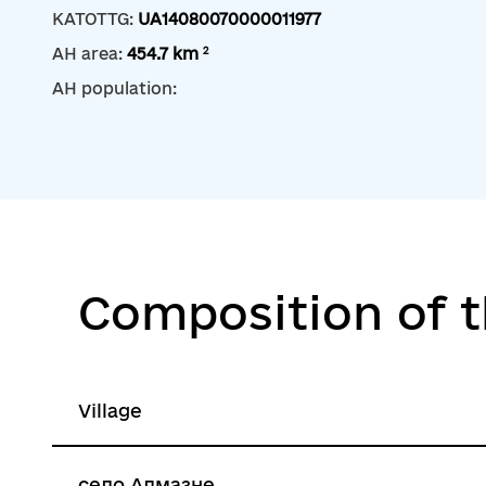
KATOTTG:
UA14080070000011977
2
AH area:
454.7 km
AH population:
Composition of 
Village
село Алмазне