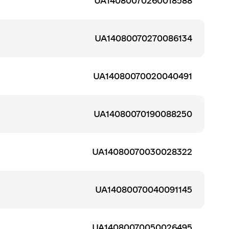
UA14080070260018588
UA14080070270086134
UA14080070020040491
UA14080070190088250
UA14080070030028322
UA14080070040091145
UA14080070050026495