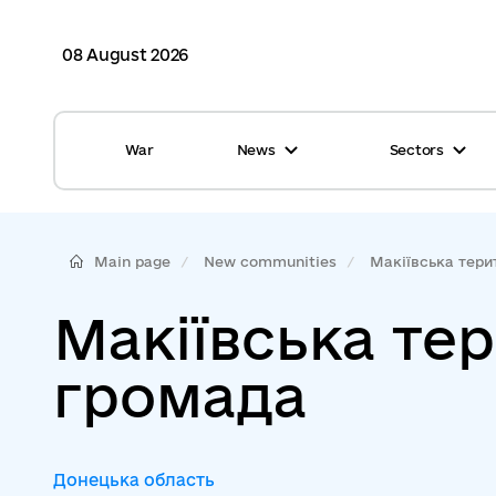
08 August 2026
War
News
Sectors
All news
Finance
International support
Gromadas
Main page
New communities
Макіївська терит
Glossary
Healthcare
Макіївська те
Calendar
ASC
громада
Reports from gromadas
Safety
Photo
Waste management
Донецька область
Tag Cloud