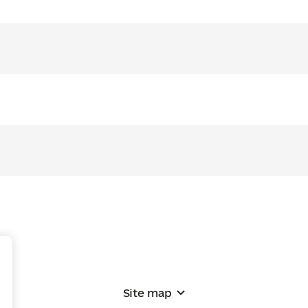
+
Site map