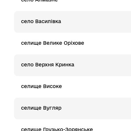
село Василівка
селище Велике Оріхове
село Верхня Кринка
селище Високе
селище Вугляр
селище Грузько-Зорянське