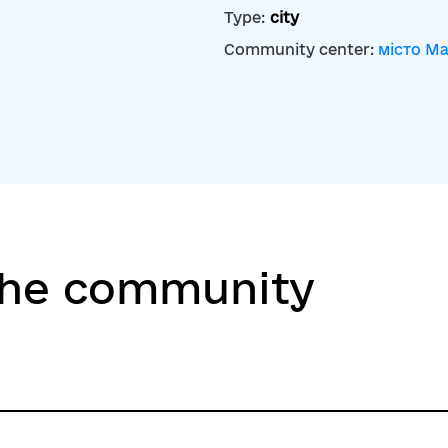
Type:
city
Community center:
місто Ма
the community