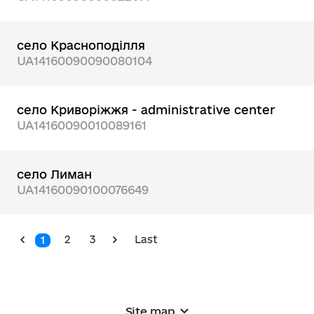
село Красноподілля
UA14160090090080104
село Криворіжжя - administrative center
UA14160090010089161
село Лиман
UA14160090100076649
2
3
Last
1
Site map