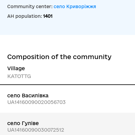
Community center:
село Криворіжжя
AH population:
1401
Composition of the community
Village
KATOTTG
село Василівка
UA14160090020056703
село Гуліве
UA14160090030072512