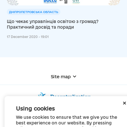
ДНІПРОПЕТРОВСЬКА ОБЛАСТЬ
Що чекає управлінців освітою з громад?
Практичний досвід та поради
17 December 2020 - 19:01
Site map
Using cookies
© Portal "Decentralization", 2022
We use cookies to ensure that we give you the
The project was created in 2014 to communicate the reform of local self-
best experience on our website. By pressing
government