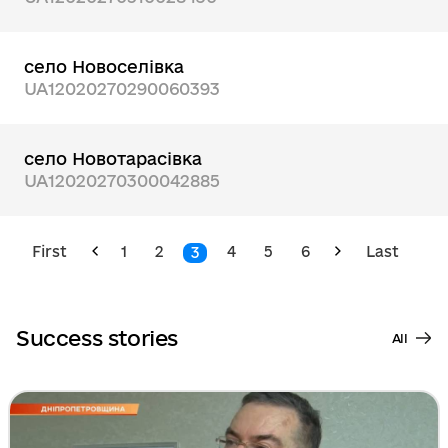
село Новоселівка
UA12020270290060393
село Новотарасівка
UA12020270300042885
First
1
2
4
5
6
Last
3
Success stories
All