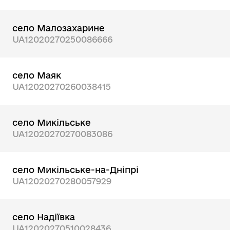
село Малозахарине
UA12020270250086666
село Маяк
UA12020270260038415
село Микільське
UA12020270270083086
село Микільське-на-Дніпрі
UA12020270280057929
село Надіївка
UA12020270510028436