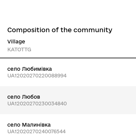
Composition of the community
Village
KATOTTG
село Любимівка
UA12020270220088994
село Любов
UA12020270230034840
село Малинівка
UA12020270240076544