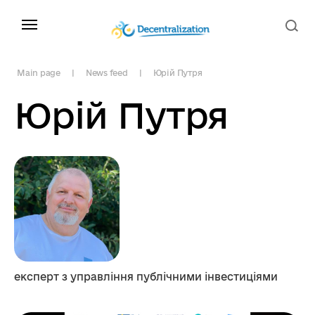
Main page
News feed
Юрій Путря
Юрій Путря
експерт з управління публічними інвестиціями