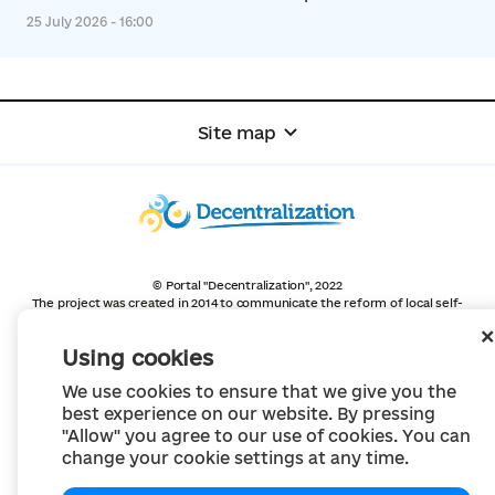
25 July 2026 - 16:00
Site map
© Portal "Decentralization", 2022
The project was created in 2014 to communicate the reform of local self-
government
and territorial organization of power in Ukraine.
Using cookies
Creation and filling -
Portal "Decentralization"
All content is available under license
We use cookies to ensure that we give you the
Creative Commons Attribution 4.0 International license,
unless otherwise indicated
best experience on our website. By pressing
"Allow" you agree to our use of cookies. You can
change your cookie settings at any time.