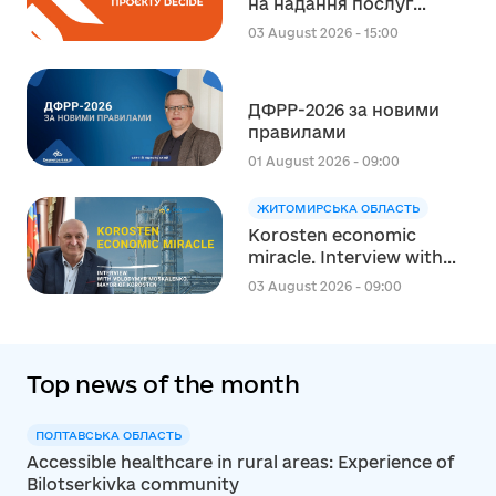
на надання послуг
експерта зі
03 August 2026 - 15:00
стратегічного
планування
регіонального розвитку
ДФРР-2026 за новими
в сфері освіти в межах
правилами
реалізації Швейцарсько-
українського Проєкту
01 August 2026 - 09:00
DECIDE
ЖИТОМИРСЬКА ОБЛАСТЬ
Korosten economic
miracle. Interview with
Volodymyr Moskalenko,
03 August 2026 - 09:00
Mayor of Korosten
Top news of the month
ПОЛТАВСЬКА ОБЛАСТЬ
Accessible healthcare in rural areas: Experience of
Bilotserkivka community