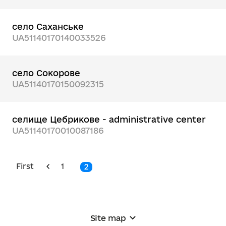
село Саханське
UA51140170140033526
село Сокорове
UA51140170150092315
селище Цебрикове - administrative center
UA51140170010087186
First
1
2
Site map