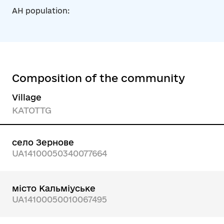
AH population:
Composition of the community
Village
KATOTTG
село Зернове
UA14100050340077664
місто Кальміуське
UA14100050010067495