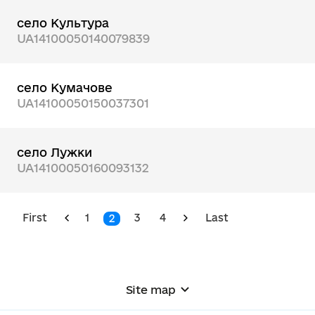
село Культура
UA14100050140079839
село Кумачове
UA14100050150037301
село Лужки
UA14100050160093132
First
1
3
4
Last
2
Site map