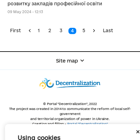
розвитку закладів професійної освіти
09 May 2024 - 12:13
First
1
2
3
5
Last
4
Site map
© Portal "Decentralization", 2022
The project was created in 2014 to communicate the reform of local self-
government
and territorial organization of power in Ukraine.
Creation and filling -
Portal "Decentralization"
All content is available under license
Creative Commons Attribution 4.0 International license,
Using cookies
unless otherwise indicated