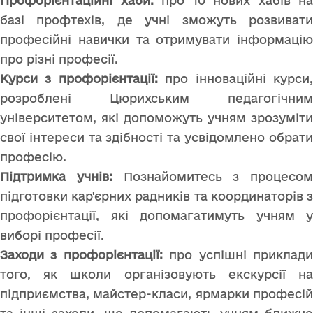
Профорієнтаційні хаби:
про 10 нових хабів на
базі профтехів, де учні зможуть розвивати
професійні навички та отримувати інформацію
про різні професії.
Курси з профорієнтації:
про інноваційні курси
розроблені Цюрихським педагогічним
університетом, які допоможуть учням зрозуміти
свої інтереси та здібності та усвідомлено обрати
професію.
Підтримка учнів:
Познайомитесь з процесом
підготовки кар'єрних радників та координаторів з
профорієнтації, які допомагатимуть учням у
виборі професії.
Заходи з профорієнтації:
про успішні приклад
того, як школи організовують екскурсії на
підприємства, майстер-класи, ярмарки професій