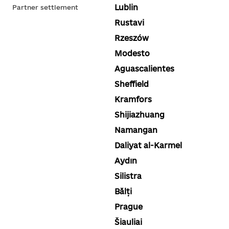
Lublin
Partner settlement
Rustavi
Rzeszów
Modesto
Aguascalientes
Sheffield
Kramfors
Shijiazhuang
Namangan
Daliyat al-Karmel
Aydın
Silistra
Bălți
Prague
Šiauliai