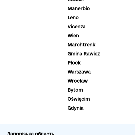
Manerbio
Leno
Vicenza
Wien
Marchtrenk
Gmina Rawicz
Płock
Warszawa
Wrocław
Bytom
Oświęcim
Gdynia
Запорізька область