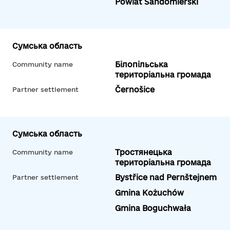
Powiat Sandomierski
Сумська область
Білопільська
Community name
територіальна громада
Černošice
Partner settlement
Сумська область
Тростянецька
Community name
територіальна громада
Bystřice nad Pernštejnem
Partner settlement
Gmina Kożuchów
Gmina Boguchwała