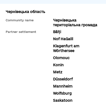
Чернівецька область
Чернівецька
Community name
територіальна громада
Bălți
Partner settlement
Nof HaGalil
Klagenfurt am
Wörthersee
Olomouc
Konin
Metz
Düsseldorf
Mannheim
Wolfsburg
Saskatoon