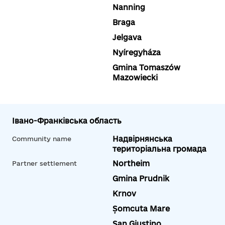
Nanning
Braga
Jelgava
Nyíregyháza
Gmina Tomaszów
Mazowiecki
Івано-Франківська область
Надвірнянська
Community name
територіальна громада
Northeim
Partner settlement
Gmina Prudnik
Krnov
Șomcuta Mare
San Giustino