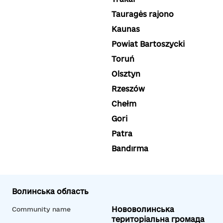
Tauragės rajono
Kaunas
Powiat Bartoszycki
Toruń
Olsztyn
Rzeszów
Chełm
Gori
Patra
Bandırma
Волинська область
Нововолинська
Community name
територіальна громада