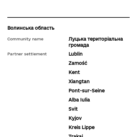
Волинська область
Луцька територіальна
Community name
громада
Lublin
Partner settlement
Zamość
Kent
Xiangtan
Pont-sur-Seine
Alba Iulia
Svit
Kyjov
Kreis Lippe
Trakai