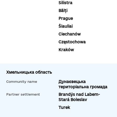
Silistra
Bălți
Prague
Šiauliai
Ciechanów
Częstochowa
Kraków
Хмельницька область
Дунаєвецька
Community name
територіальна громада
Brandýs nad Labem-
Partner settlement
Stará Boleslav
Turek