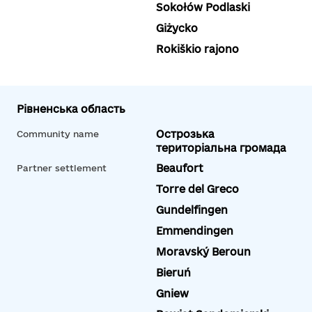
Sokołów Podlaski
Giżycko
Rokiškio rajono
Рівненська область
Острозька
Community name
територіальна громада
Beaufort
Partner settlement
Torre del Greco
Gundelfingen
Emmendingen
Moravský Beroun
Bieruń
Gniew