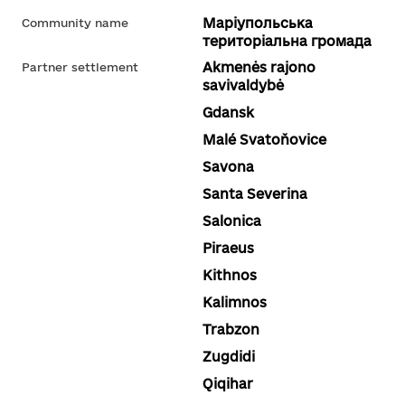
Маріупольська
Community name
територіальна громада
Akmenės rajono
Partner settlement
savivaldybė
Gdansk
Malé Svatoňovice
Savona
Santa Severina
Salonica
Piraeus
Kithnos
Kalimnos
Trabzon
Zugdidi
Qiqihar