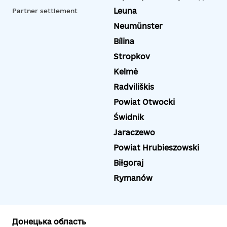
Leuna
Partner settlement
Neumünster
Bílina
Stropkov
Kelmė
Radviliškis
Powiat Otwocki
Świdnik
Jaraczewo
Powiat Hrubieszowski
Biłgoraj
Rymanów
Донецька область