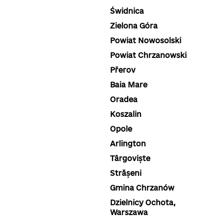
Świdnica
Zielona Góra
Powiat Nowosolski
Powiat Chrzanowski
Přerov
Baia Mare
Oradea
Koszalin
Opole
Arlington
Târgoviște
Strășeni
Gmina Chrzanów
Dzielnicy Ochota,
Warszawa