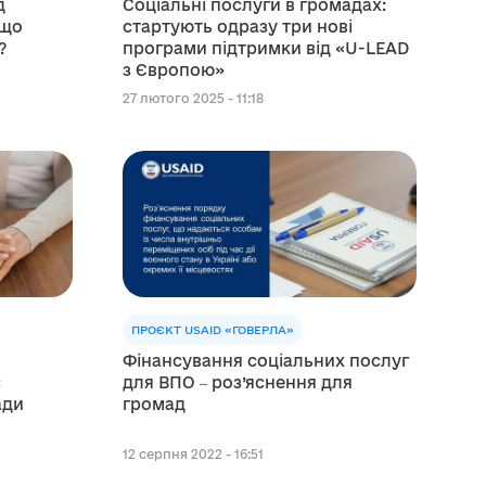
д
Соціальні послуги в громадах:
 що
стартують одразу три нові
?
програми підтримки від «U-LEAD
з Європою»
27 лютого 2025 - 11:18
ПРОЄКТ USAID «ГОВЕРЛА»
Фінансування соціальних послуг
є
для ВПО ‒ роз’яснення для
ади
громад
12 серпня 2022 - 16:51