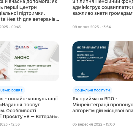
а й вчасна допомога: як
З 1 липня Пенсійний фон
ь перші Центри
адмініструє соцвиплати:
іальної підтримки.
важливо знати громадам
alHealth для ветеранів і
дин
2025 - 09:45
08 липня 2025 - 13:54
USAID DOBRE
СОЦІАЛЬНІ ПОСЛУГИ
ня - онлайн-консультації
Як приймати ВПО -
 «Надання послуг
Мінреінтеграції пропону
м. Особливості
алгоритм дій місцевої вл
ії Проєкту «Я — Ветеран».
023 - 12:56
05 вересня 2022 - 15:00