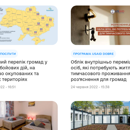
 ПОСЛУГИ
ПРОГРАМА USAID DOBRE
ий перелік громад у
Облік внутрішньо перем
бойових дій, на
осіб, які потребують жит
о окупованих та
тимчасового проживання
 територіях
роз’яснення для громад
2 - 16:51
24 червня 2022 - 15:38