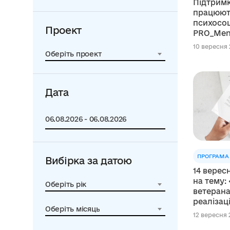
Підтримк
працюют
психосоц
Проект
PRO_Ment
їхніх ро
10 вересня 
Оберіть проект
Дата
ПРОГРАМА 
Вибірка за датою
14 верес
на тему:
Оберіть рік
ветерана
реалізац
Оберіть місяць
12 вересня 2