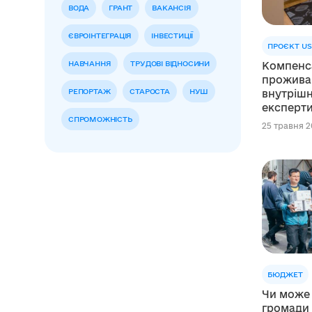
ВОДА
ГРАНТ
ВАКАНСІЯ
ЄВРОІНТЕГРАЦІЯ
ІНВЕСТИЦІЇ
ПРОЄКТ US
НАВЧАННЯ
ТРУДОВІ ВІДНОСИНИ
Компенса
прожива
РЕПОРТАЖ
СТАРОСТА
НУШ
внутрішн
експерт
СПРОМОЖНІСТЬ
Проєкту
25 травня 20
підготув
БЮДЖЕТ
Чи може 
громади