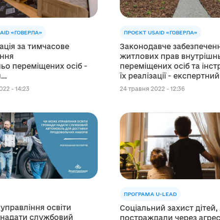
AID «ГОВЕРЛА»
ПРОЄКТ USAID «ГОВЕРЛА»
ція за тимчасове
Законодавче забезпечен
ння
житлових прав внутрішн
ьо переміщених осіб -
переміщених осіб та інс
и
їх реалізації - експертний
 USAID «ГОВЕРЛА»
22 - 14:23
24 травня 2022 - 12:36
али алгоритм дій
ПРОГРАМА U-LEAD
управління освіти
Соціальний захист дітей, 
 надати службовий
постраждали через агрес