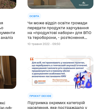
ОСВІТА
ня
Чи може відділ освіти громади
ьо
передати продукти харчування
трументи
на «продуктові набори» для ВПО
 аналіз
та тероборони, - роз’яснення
експертів
10 травня 2022 - 09:50
ПРОЄКТ DECIDE
Підтримка окремих категорій
які
населення, яке постраждало у
ію рф: