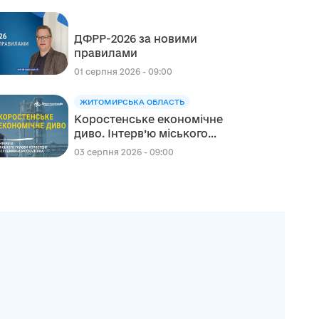
сфері освіти в межах
реалізації Швейцарсько-
ДФРР-2026 за новими
українського Проєкту DECIDE
правилами
01 серпня 2026 - 09:00
ЖИТОМИРСЬКА ОБЛАСТЬ
Коростенське економічне
диво. Інтерв’ю міського
голови Коростеня
03 серпня 2026 - 09:00
Володимира Москаленка