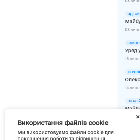
08 липн
ОДЕСЬ
Майбу
08 липн
ЗАКОН
Уряд 
18 липня
ХЕРСО
Олекс
14 липн
ВІТАЛІ
Майбу
25 липн
Використання файлів cookie
Ми використовуємо файли cookie для
покращення роботи та підвищення