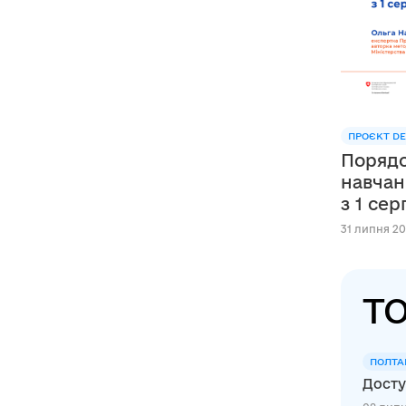
ПРОЄКТ DE
Порядо
навчан
з 1 се
31 липня 20
ТО
ПОЛТА
Досту