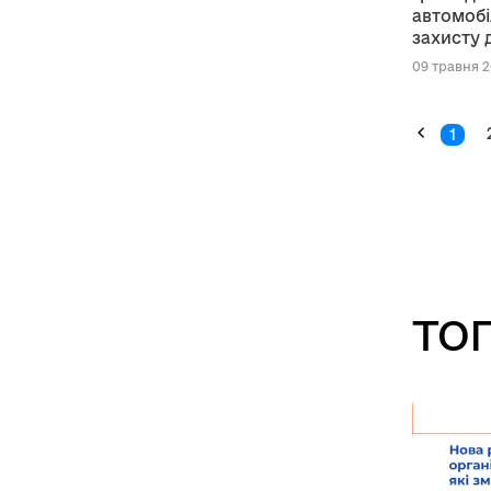
автомобі
захисту 
продовол
09 травня 2
роз’ясне
1
ТОП