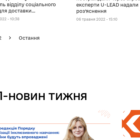
ль відділу соціального
експерти U-LEAD надали
для доставки
роз’яснення
ьчих наборів –
022 - 10:38
06 травня 2022 - 15:10
ння експертів
2
Остання
-новин тижня