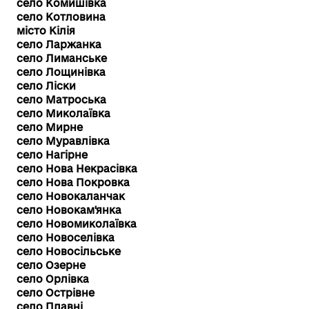
село Комишівка
село Котловина
місто Кілія
село Ларжанка
село Лиманське
село Лощинівка
село Ліски
село Матроська
село Миколаївка
село Мирне
село Муравлівка
село Нагірне
село Нова Некрасівка
село Нова Покровка
село Новокаланчак
село Новокам'янка
село Новомиколаївка
село Новоселівка
село Новосільське
село Озерне
село Орлівка
село Острівне
село Плавні