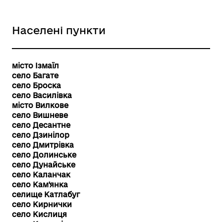
Населені пункти
місто Ізмаїл
село Багате
село Броска
село Василівка
місто Вилкове
село Вишневе
село Десантне
село Дзинілор
село Дмитрівка
село Долинське
село Дунайське
село Каланчак
село Кам'янка
селище Катлабуг
село Кирнички
село Кислиця