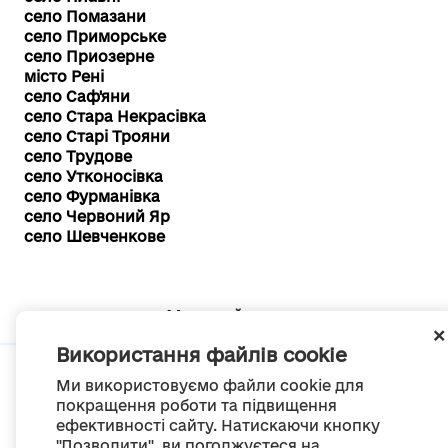
село Помазани
село Приморське
село Приозерне
місто Рені
село Саф'яни
село Стара Некрасівка
село Старі Трояни
село Трудове
село Утконосівка
село Фурманівка
село Червоний Яр
село Шевченкове
Мапа сайту
Використання файлів cookie
Ми використовуємо файли cookie для
покращення роботи та підвищення
ефективності сайту. Натискаючи кнопку
© Портал «Децентралізація», 2022
"Дозволити", ви погоджуєтеся на