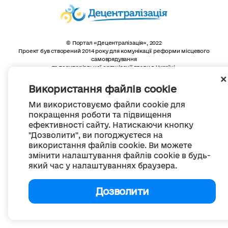
© Портал «Децентралізація», 2022
Проект був створений 2014 року для комунікації реформи місцевого
самоврядування
та територіальної організації влади в Україні.
Створення та наповнення -
ГО «Портал «Децентралізація»
Весь контент доступний за ліцензією
Використання файлів cookie
Creative Commons Attribution 4.0 International license,
якщо не зазначено інше
Ми використовуємо файли cookie для
покращення роботи та підвищення
ефективності сайту. Натискаючи кнопку
"Дозволити", ви погоджуєтеся на
використання файлів cookie. Ви можете
змінити налаштування файлів cookie в будь-
який час у налаштуваннях браузера.
Дозволити