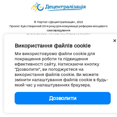
© Портал «Децентралізація», 2022
Проект був створений 2014 року для комунікації реформи місцевого
самоврядування
та територіальної організації влади в Україні.
Створення та наповнення -
ГО «Портал «Децентралізація»
Весь контент доступний за ліцензією
Використання файлів cookie
Creative Commons Attribution 4.0 International license,
якщо не зазначено інше
Ми використовуємо файли cookie для
покращення роботи та підвищення
ефективності сайту. Натискаючи кнопку
"Дозволити", ви погоджуєтеся на
використання файлів cookie. Ви можете
змінити налаштування файлів cookie в будь-
який час у налаштуваннях браузера.
Дозволити