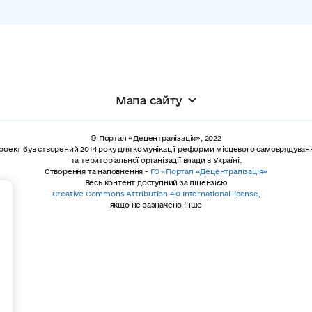
Мапа сайту
© Портал «Децентралізація», 2022
роект був створений 2014 року для комунікації реформи місцевого самоврядуван
та територіальної організації влади в Україні.
Створення та наповнення -
ГО «Портал «Децентралізація»
Весь контент доступний за ліцензією
+
Creative Commons Attribution 4.0 International license,
якщо не зазначено інше