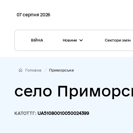
07 серпня 2026
ВІЙНА
Новини
Сектори змін
Усі новини
Місцеві бюджети
Міжнародна підтримка реформи
Громади: перелік та основні дані
Головна
Приморське
Глосарій
Медицина
село Приморс
Календар подій
ЦНАП
Репортажі з громад
Безпека
КАТОТТГ:
UA51080010050024399
Фотогалерея
Управління відходами
Хмара тегів