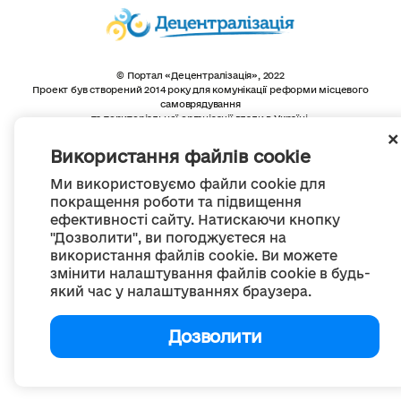
© Портал «Децентралізація», 2022
Проект був створений 2014 року для комунікації реформи місцевого
самоврядування
та територіальної організації влади в Україні.
Створення та наповнення -
ГО «Портал «Децентралізація»
Весь контент доступний за ліцензією
Використання файлів cookie
Creative Commons Attribution 4.0 International license,
якщо не зазначено інше
Ми використовуємо файли cookie для
покращення роботи та підвищення
ефективності сайту. Натискаючи кнопку
"Дозволити", ви погоджуєтеся на
використання файлів cookie. Ви можете
змінити налаштування файлів cookie в будь-
який час у налаштуваннях браузера.
Дозволити