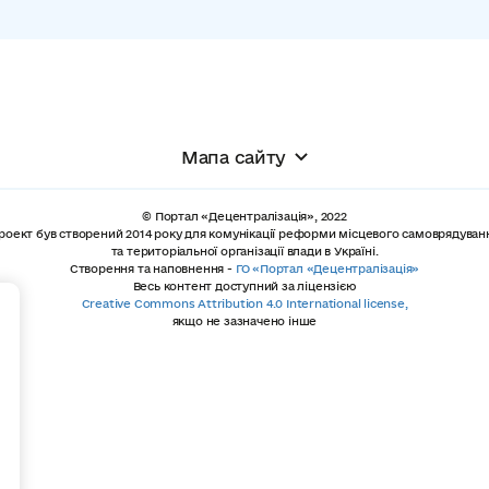
Мапа сайту
© Портал «Децентралізація», 2022
роект був створений 2014 року для комунікації реформи місцевого самоврядуван
та територіальної організації влади в Україні.
Створення та наповнення -
ГО «Портал «Децентралізація»
Весь контент доступний за ліцензією
+
Creative Commons Attribution 4.0 International license,
якщо не зазначено інше