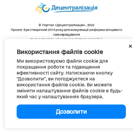
© Портал «Децентралізація», 2022
Проект був створений 2014 року для комунікації реформи місцевого
самоврядування
та територіальної організації влади в Україні.
Створення та наповнення -
ГО «Портал «Децентралізація»
Весь контент доступний за ліцензією
Використання файлів cookie
Creative Commons Attribution 4.0 International license,
якщо не зазначено інше
Ми використовуємо файли cookie для
покращення роботи та підвищення
ефективності сайту. Натискаючи кнопку
"Дозволити", ви погоджуєтеся на
використання файлів cookie. Ви можете
змінити налаштування файлів cookie в будь-
який час у налаштуваннях браузера.
Дозволити