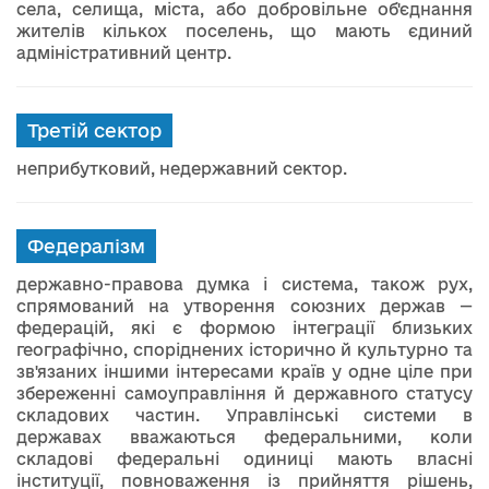
села, селища, міста, або добровільне об'єднання
жителів кількох поселень, що мають єдиний
адміністративний центр.
Третій сектор
неприбутковий, недержавний сектор.
Федералізм
державно-правова думка і система, також рух,
спрямований на утворення союзних держав —
федерацій, які є формою інтеграції близьких
географічно, споріднених історично й культурно та
зв'язаних іншими інтересами країв у одне ціле при
збереженні самоуправління й державного статусу
складових частин. Управлінські системи в
державах вважаються федеральними, коли
складові федеральні одиниці мають власні
інституції, повноваження із прийняття рішень,