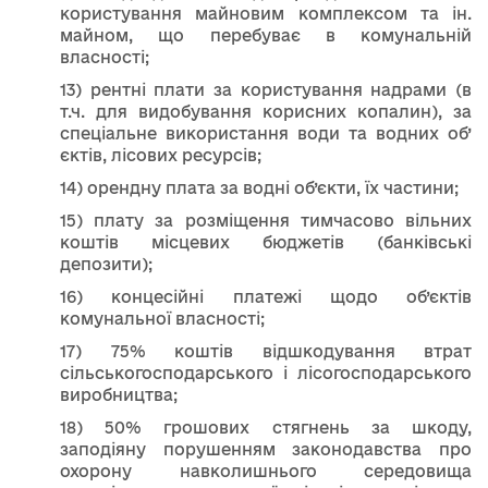
користування майновим комплексом та ін.
майном, що перебуває в комунальній
власності;
13) рентні плати за користування надрами (в
т.ч. для видобування корисних копалин), за
спеціальне використання води та водних об’
єктів, лісових ресурсів;
14) орендну плата за водні об’єкти, їх частини;
15) плату за розміщення тимчасово вільних
коштів місцевих бюджетів (банківські
депозити);
16) концесійні платежі щодо об’єктів
комунальної власності;
17) 75% коштів відшкодування втрат
сільськогосподарського і лісогосподарського
виробництва;
18) 50% грошових стягнень за шкоду,
заподіяну порушенням законодавства про
охорону навколишнього середовища