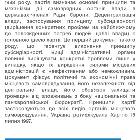
1988 року. Хартія визначає основні принципи та
механізми дії самоврядних органів влади в
державах-членах Ради Європи. Децентралізація
влади, застосування принципу субсидіарності
(вирішення конкретних проблем на найближчому
до повсякденних потреб людей щаблі влади) є
головною ідеєю хартії. Це перший документ такого
роду, що гарантує виконання принципу
субсидіарності. Вищі адміністративні органи
повинні вирішувати конкретні проблеми лише у
випадку, якщо їх вирішення силами місцевих
адміністрацій є неефективним або неможливим.
Документ фіксує політичні та економічні права
місцевого самоврядування, його незалежність від
центральної влади, його обов'язок захищати
громадян від зловживань з боку національної та
пан'європейської бюрократії. Принципи Хартії
застосовуються до всіх видів органів місцевого
самоврядування. Україна ратифікувала Хартію 15
липня 1997.