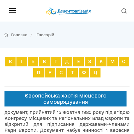
Головна
Глосарій
Є
І
Б
В
Г
Д
Е
З
К
М
О
П
Р
С
Т
Ф
Ц
Європейська хартія місцевого
самоврядування
документ, прийнятий 15 жовтня 1985 року під егідою
Конгресу Місцевих та Регіональних Влад Європи та
відкритий для підписання державами-членами
Ради Європи. Документ набув чинності 1 вересня