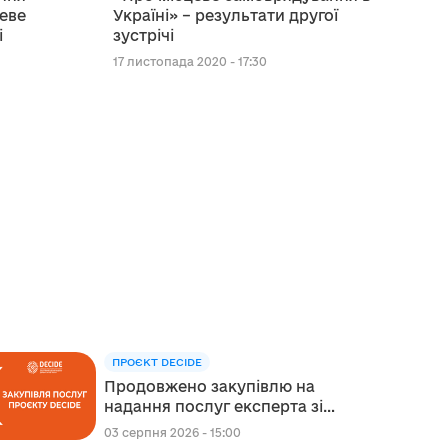
еве
Україні» – результати другої
і
зустрічі
17 листопада 2020 - 17:30
ПРОЄКТ DECIDE
Продовжено закупівлю на
надання послуг експерта зі
стратегічного планування
03 серпня 2026 - 15:00
регіонального розвитку в