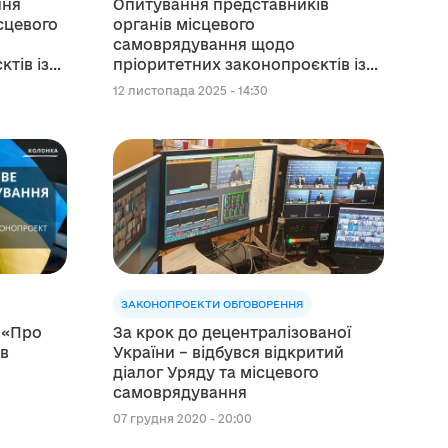
ння
Опитування представників
сцевого
органів місцевого
самоврядування щодо
тів із
пріоритетних законопроєктів із
децентралізації
12 листопада 2025 - 14:30
ЗАКОНОПРОЕКТИ ОБГОВОРЕННЯ
 «Про
За крок до децентралізованої
 в
України – відбувся відкритий
діалог Уряду та місцевого
самоврядування
07 грудня 2020 - 20:00