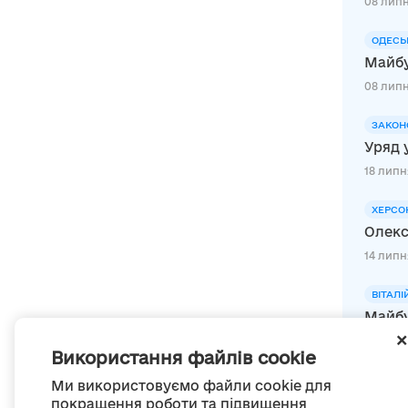
08 липн
ОДЕСЬ
Майбу
08 липн
ЗАКОН
Уряд 
18 липня
ХЕРСО
Олекс
14 липн
ВІТАЛІ
Майбу
25 липн
Використання файлів cookie
Ми використовуємо файли cookie для
покращення роботи та підвищення