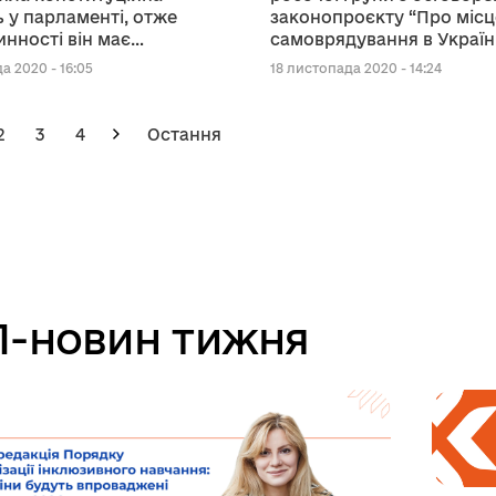
ь у парламенті, отже
законопроєкту “Про місц
инності він має
самоврядування в Україн
дше, - В’ячеслав Негода
а 2020 - 16:05
18 листопада 2020 - 14:24
2
3
4
Остання
-новин тижня