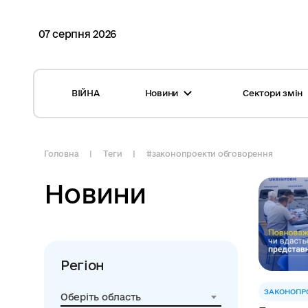
07 серпня 2026
ВІЙНА
Новини
Сектори змін
Усі новини
Місцеві бюджети
Міжнародна підтримка реформи
Громади: перелік та основні дані
Головна
Теги
#законопроекти обговорення
Глосарій
Медицина
Новини
Календар подій
ЦНАП
Репортажі з громад
Безпека
Регіон
Фотогалерея
Управління відходами
ЗАКОНОПР
Оберіть область
Хмара тегів