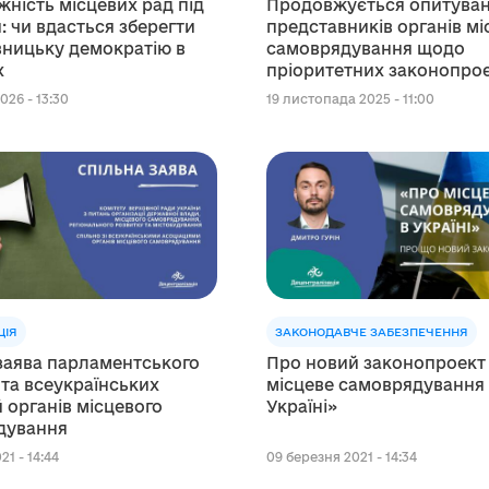
ність місцевих рад під
Продовжується опитува
и: чи вдасться зберегти
представників органів мі
ницьку демократію в
самоврядування щодо
х
пріоритетних законопроєк
децентралізації
026 - 13:30
19 листопада 2025 - 11:00
ЦІЯ
ЗАКОНОДАВЧЕ ЗАБЕЗПЕЧЕННЯ
заява парламентського
Про новий законопроект
 та всеукраїнських
місцеве самоврядування
й органів місцевого
Україні»
дування
21 - 14:44
09 березня 2021 - 14:34