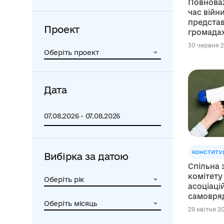
Повноваж
час війн
представ
Проект
громада
30 червня 2
Оберіть проект
Дата
КОНСТИТУ
Вибірка за датою
Спільна 
комітету
Оберіть рік
асоціаці
самовря
Оберіть місяць
29 квітня 20