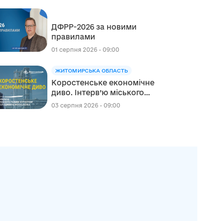
сфері освіти в межах
реалізації Швейцарсько-
ДФРР-2026 за новими
українського Проєкту DECIDE
правилами
01 серпня 2026 - 09:00
ЖИТОМИРСЬКА ОБЛАСТЬ
Коростенське економічне
диво. Інтерв’ю міського
голови Коростеня
03 серпня 2026 - 09:00
Володимира Москаленка