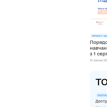
ПРОЄКТ DE
Порядо
навчан
з 1 се
31 липня 20
ТО
ПОЛТА
Досту