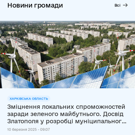
Новини громади
Всі
ХАРКІВСЬКА ОБЛАСТЬ
Зміцнення локальних спроможностей
заради зеленого майбутнього. Досвід
Златополя у розробці муніципального
енергетичного плану
10 березня 2025 - 09:07