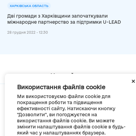
ХАРКІВСЬКА ОБЛАСТЬ
Дві громади з Харківщини започаткували
міжнародне партнерство за підтримки U-LEAD
28 грудня 2022 - 12:30
Мапа сайту
Використання файлів cookie
Ми використовуємо файли cookie для
покращення роботи та підвищення
ефективності сайту. Натискаючи кнопку
© Портал «Децентралізація», 2022
"Дозволити", ви погоджуєтеся на
Проект був створений 2014 року для комунікації реформи місцевого
використання файлів cookie. Ви можете
самоврядування
змінити налаштування файлів cookie в будь-
та територіальної організації влади в Україні.
Створення та наповнення -
ГО «Портал «Децентралізація»
який час у налаштуваннях браузера.