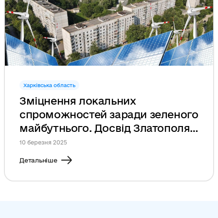
Харківська область
Зміцнення локальних
спроможностей заради зеленого
майбутнього. Досвід Златополя
у розробці муніципального
10 березня 2025
енергетичного плану
Детальніше