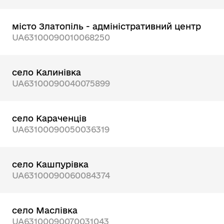
місто Златопіль - адміністративний центр
UA63100090010068250
село Калинівка
UA63100090040075899
село Караченців
UA63100090050036319
село Кашпурівка
UA63100090060084374
село Маслівка
UA63100090070031043