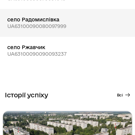
село Радомислівка
UA63100090080097999
село Ржавчик
UA63100090090093237
Історії успіху
Всі